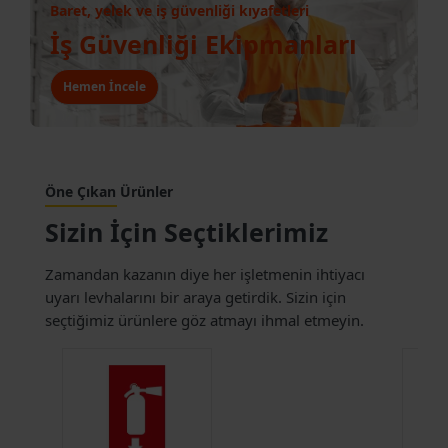
Acil Çıkış Levhaları
Baret, yelek ve iş güvenliği kıyafetleri
İş Güvenliği Ekipmanları
Hemen İncele
Hemen İncele
Öne Çıkan Ürünler
Sizin İçin Seçtiklerimiz
Zamandan kazanın diye her işletmenin ihtiyacı
uyarı levhalarını bir araya getirdik. Sizin için
seçtiğimiz ürünlere göz atmayı ihmal etmeyin.