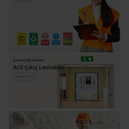
Kategoriye Göz At!
Genel Maksatlı Uyarı Levhaları
Hemen İncele
İş Güvenliği Ürünleri