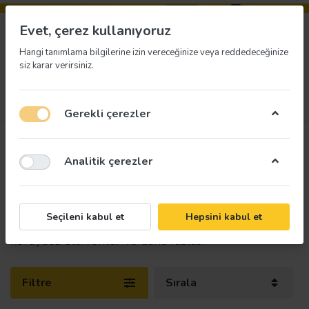
Evet, çerez kullanıyoruz
Hangi tanımlama bilgilerine izin vereceğinize veya reddedeceğinize
siz karar verirsiniz.
Menü
Giriş yap
İstek listesi
Sepet
Gerekli çerezler
İş Güvenliği Aksesuarları
Analitik çerezler
3
üründen
1-3
arası
İş yerinizin ihtiyacı olan en avantajlı iş güvenliği
Seçileni kabul et
Hepsini kabul et
malzemeleri uygun fiyatlarla sizleri bekliyor. El
koruyucu eldivenler ve daha fazlası
Filtre
Sırala