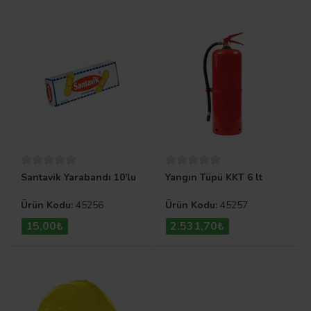
Santavik Yarabandı 10’lu
Yangın Tüpü KKT 6 lt
Ürün Kodu:
45256
Ürün Kodu:
45257
15,00₺
2.531,70₺