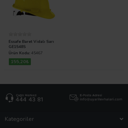
Essafe Baret Vidalı Sarı
GE1548S
Ürün Kodu:
45467
155,20₺
Kategoriler