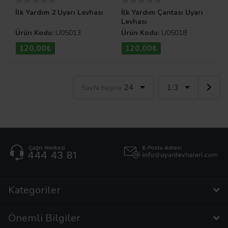
İlk Yardım 2 Uyarı Levhası
İlk Yardım Çantası Uyarı
Levhası
Ürün Kodu:
U05013
Ürün Kodu:
U05018
120,00₺
120,00₺
24
1
3
Sayfa başına
/
Kategoriler
Önemli Bilgiler