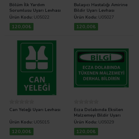
Bölüm İlk Yardım
Bulaşıcı Hastalığı Amirine
Sorumlusu Uyarı Levhası
Bildir Uyarı Levhası
Ürün Kodu:
U05022
Ürün Kodu:
U05027
120,00₺
120,00₺
Can Yeleği Uyarı Levhası
Ecza Dolabında Eksilen
Malzemeyi Bildir Uyarı
Levhası
Ürün Kodu:
U05015
Ürün Kodu:
U05029
120,00₺
120,00₺