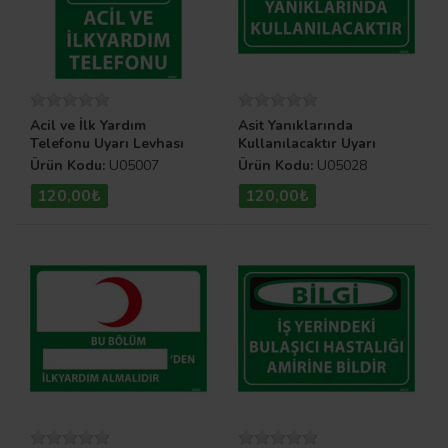
Acil ve İlk Yardım
Asit Yanıklarında
Telefonu Uyarı Levhası
Kullanılacaktır Uyarı
Levhası
Ürün Kodu:
U05007
Ürün Kodu:
U05028
120,00₺
120,00₺