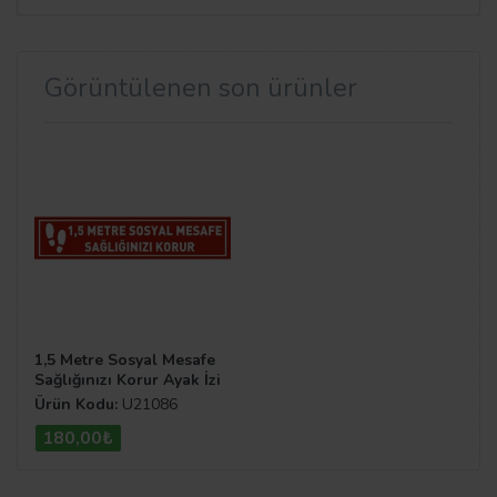
Görüntülenen son ürünler
1,5 Metre Sosyal Mesafe
Sağlığınızı Korur Ayak İzi
Yer Etiketi Şerit 70 cm
Ürün Kodu:
U21086
U21086
180,00₺