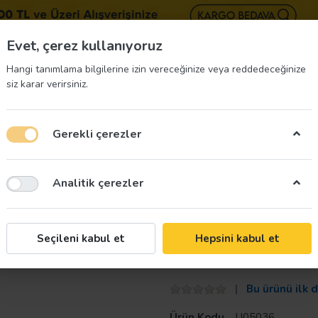
BIZE 
Evet, çerez kullanıyoruz
Hangi tanımlama bilgilerine izin vereceğinize veya reddedeceğinize
siz karar verirsiniz.
Gerekli çerezler
üvenliği Etiketleri
İş Güvenliği Ekipmanları
İş G
Analitik çerezler
vhası
Taroks
Seçileni kabul et
Hepsini kabul et
Acil Durum Tele
Bu ürünü ilk 
Ürün Kodu
U05036