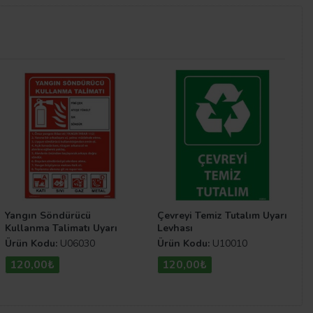
Yangın Söndürücü
Çevreyi Temiz Tutalım Uyarı
Kullanma Talimatı Uyarı
Levhası
Levhası
Ürün Kodu:
U06030
Ürün Kodu:
U10010
120,00₺
120,00₺