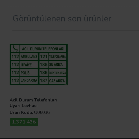
Görüntülenen son ürünler
Acil Durum Telefonları
Uyarı Levhası
Ürün Kodu:
U05036
1.371,43₺