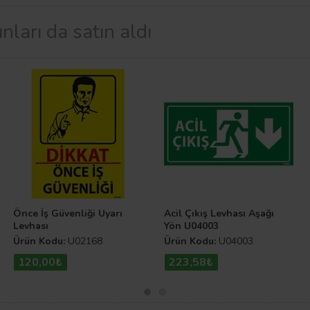
nları da satın aldı
Önce İş Güvenliği Uyarı
Acil Çıkış Levhası Aşağı
Levhası
Yön U04003
Ürün Kodu:
U02168
Ürün Kodu:
U04003
120,00₺
223,58₺