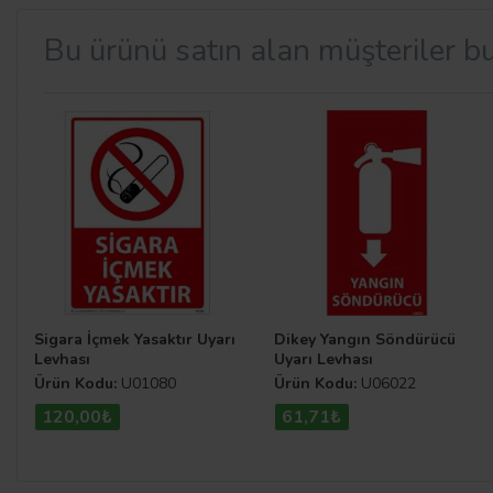
Bu ürünü satın alan müşteriler bu
Sigara İçmek Yasaktır Uyarı
Dikey Yangın Söndürücü
Levhası
Uyarı Levhası
Ürün Kodu:
U01080
Ürün Kodu:
U06022
120,00₺
61,71₺