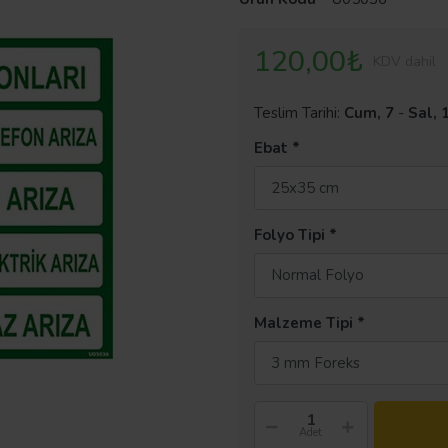
120,00₺
KDV dahil
Teslim Tarihi:
Cum, 7
-
Sal, 
Ebat
25x35 cm
Folyo Tipi
Normal Folyo
Malzeme Tipi
3 mm Foreks
Adet