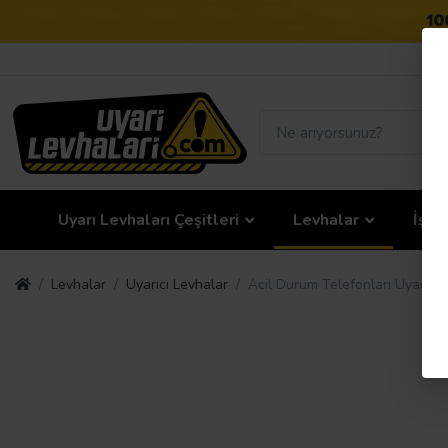
Uyarı Levhaları Çeşitleri
Levhalar
İş G
Levhalar
Uyarıcı Levhalar
Acil Durum Telefonları Uyarı Le