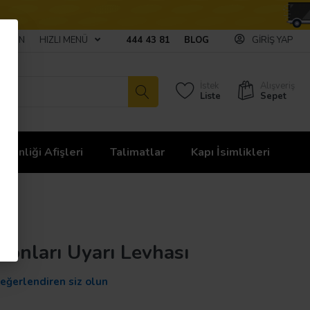
ULAŞIN
HIZLI MENÜ
444 43 81
BLOG
GIRIŞ YAP
İstek
Alışveriş
Liste
Sepet
üvenliği Afişleri
Talimatlar
Kapı İsimlikleri
fonları Uyarı Levhası
değerlendiren siz olun