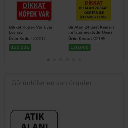
Dikkat Köpek Var Uyarı
Bu Alan 24 Saat Kamera
Levhası
ile İzlenmektedir Uyarı
Levhası U02185
Ürün Kodu:
U02017
Ürün Kodu:
U02185
120,00₺
120,00₺
Görüntülenen son ürünler