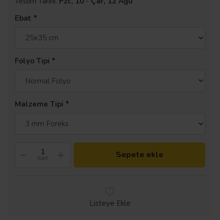
Teslim Tarihi:
Pzt, 10
-
Çar, 12 Ağu
Ebat
Folyo Tipi
Malzeme Tipi
Sepete ekle
Adet
Listeye Ekle