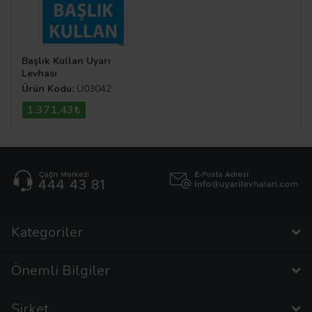
Başlık Kullan Uyarı
Levhası
Ürün Kodu:
U03042
1.371,43₺
Kategoriler
Önemli Bilgiler
Şirket