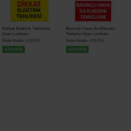
Dikkat Elektrik Tehlikesi
Basınçlı Hava İle Elbiseni
Uyarı Levhası
Temizle Uyarı Levhası
Ürün Kodu:
U02033
Ürün Kodu:
U01058
120,00₺
120,00₺