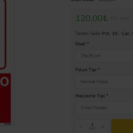
120,00₺
KDV dahil
Teslim Tarihi:
Pzt, 10
-
Çar, 
Ebat
25x35 cm
Folyo Tipi
Normal Folyo
Malzeme Tipi
3 mm Foreks
Adet