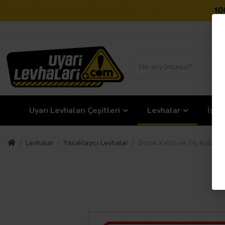
Uyarı Levhaları Çeşitleri
Levhalar
İş G
Levhalar
Yasaklayıcı Levhalar
Bozuk Kablo ve Fiş Kullanm