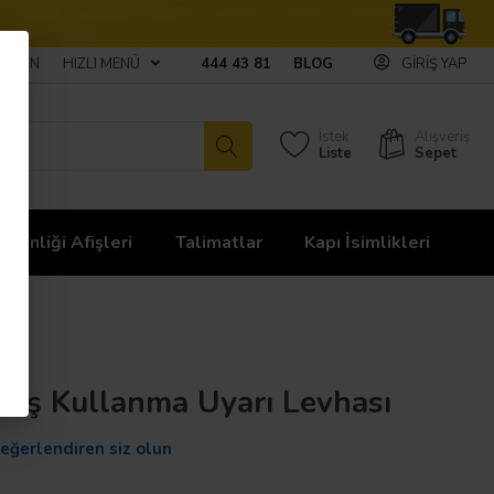
ULAŞIN
HIZLI MENÜ
444 43 81
BLOG
GIRIŞ YAP
İstek
Alışveriş
Liste
Sepet
üvenliği Afişleri
Talimatlar
Kapı İsimlikleri
Fiş Kullanma Uyarı Levhası
değerlendiren siz olun