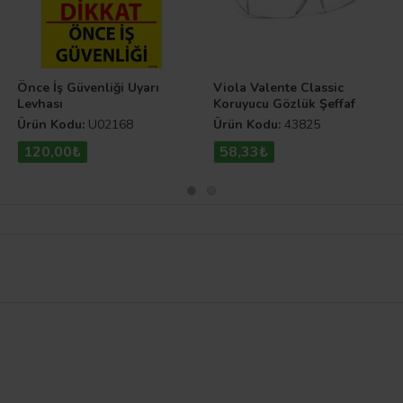
Önce İş Güvenliği Uyarı
Viola Valente Classic
Levhası
Koruyucu Gözlük Şeffaf
Ürün Kodu:
U02168
Ürün Kodu:
43825
120,00₺
58,33₺