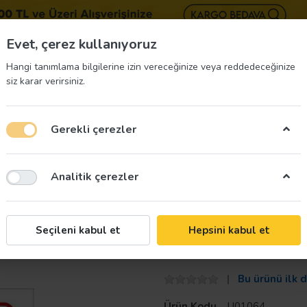
BIZE 
Evet, çerez kullanıyoruz
Hangi tanımlama bilgilerine izin vereceğinize veya reddedeceğinize
siz karar verirsiniz.
Gerekli çerezler
üvenliği Etiketleri
İş Güvenliği Ekipmanları
İş G
Analitik çerezler
a Uyarı Levhası
Taroks
Seçileni kabul et
Hepsini kabul et
Bozuk Kablo ve 
Bu ürünü ilk 
Ürün Kodu
U01064