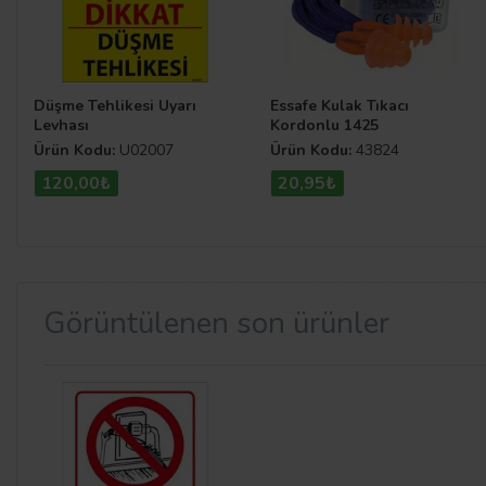
Düşme Tehlikesi Uyarı
Essafe Kulak Tıkacı
Levhası
Kordonlu 1425
Ürün Kodu:
U02007
Ürün Kodu:
43824
120,00₺
20,95₺
Görüntülenen son ürünler