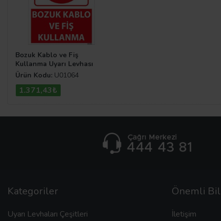
Bozuk Kablo ve Fiş
Kullanma Uyarı Levhası
Ürün Kodu:
U01064
1.371,43₺
Kategoriler
Önemli Bil
Uyarı Levhaları Çeşitleri
İletişim