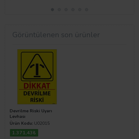
Görüntülenen son ürünler
Devrilme Riski Uyarı
Levhası
Ürün Kodu:
U02015
1.371,43₺