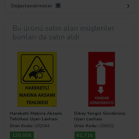
Değerlendirmeler
0
Bu ürünü satın alan müşteriler
bunları da satın aldı
Hareketli Makina Aksamı
Dikey Yangın Söndürücü
Tehlikesi Uyarı Levhası
Uyarı Levhası
Ürün Kodu:
U02044
Ürün Kodu:
U06022
120,00₺
61,71₺