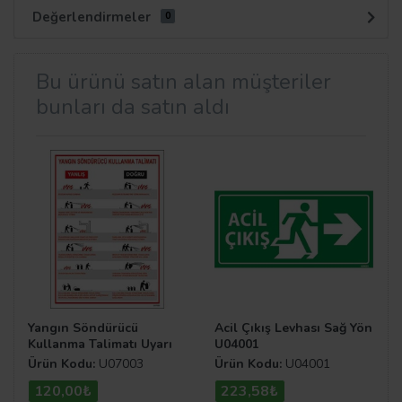
Değerlendirmeler
0
Bu ürünü satın alan müşteriler
bunları da satın aldı
Yangın Söndürücü
Acil Çıkış Levhası Sağ Yön
Kullanma Talimatı Uyarı
U04001
Levhası
Ürün Kodu:
U07003
Ürün Kodu:
U04001
120,00₺
223,58₺