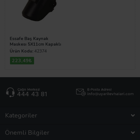
Essafe Baş Kaynak
Maskesı 5X11cm Kapaklı
Ge 1320
Ürün Kodu:
42374
223,49₺
Kategoriler
Önemli Bilgiler