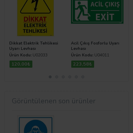
Dikkat Elektrik Tehlikesi
Acil Çıkış Fosforlu Uyarı
Uyarı Levhası
Levhası
Ürün Kodu:
U02033
Ürün Kodu:
U04011
120,00₺
223,58₺
Görüntülenen son ürünler