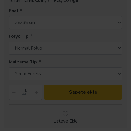
Teslim Tarihi:
Cum, 7
-
Pzt, 10 Ağu
Ebat
Folyo Tipi
Malzeme Tipi
Sepete ekle
Adet
Listeye Ekle