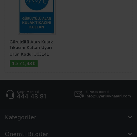
Gürültülü Alan Kulak
Tıkacını Kullan Uyarı
Levhası
Ürün Kodu:
U03141
1.371,43₺
Kategoriler
Önemli Bilgiler