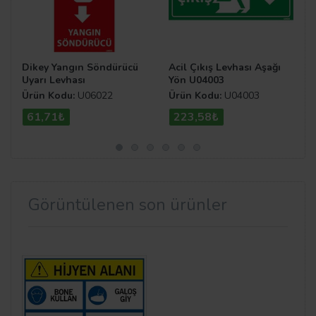
Dikey Yangın Söndürücü
Acil Çıkış Levhası Aşağı
Uyarı Levhası
Yön U04003
Ürün Kodu:
U06022
Ürün Kodu:
U04003
61,71₺
223,58₺
Görüntülenen son ürünler