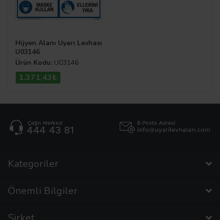
Hijyen Alanı Uyarı Levhası
U03146
Ürün Kodu:
U03146
1.371,43₺
Kategoriler
Önemli Bilgiler
Şirket