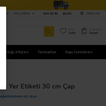
ULAŞIN
HIZLI MENÜ
444 43 81
BLOG
GIRIŞ YAP
İstek
Alışveriş
Liste
Sepet
üvenliği Afişleri
Talimatlar
Kapı İsimlikleri
ası Yer Etiketi 30 cm Çap
değerlendiren siz olun