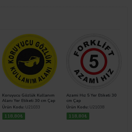
dandır. Dünya standartlarına uygun bir biçimde
emizde bulunan diğer
etiket
çeşitleri
ne ve
zemin etiketi
Koruyucu Gözlük Kullanım
Azami Hız 5 Yer Etiketi 30
Alanı Yer Etiketi 30 cm Çap
cm Çap
Ürün Kodu:
U21033
Ürün Kodu:
U21038
118,80₺
118,80₺