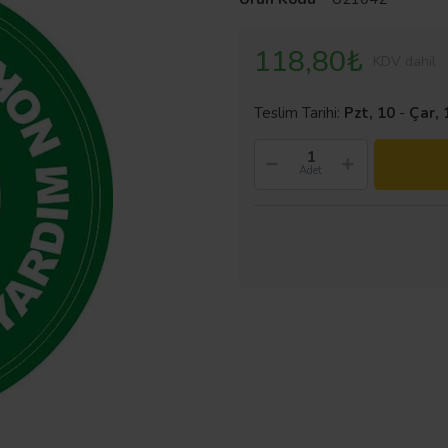
118,80₺
KDV dahil
Teslim Tarihi:
Pzt, 10
-
Çar, 
Adet