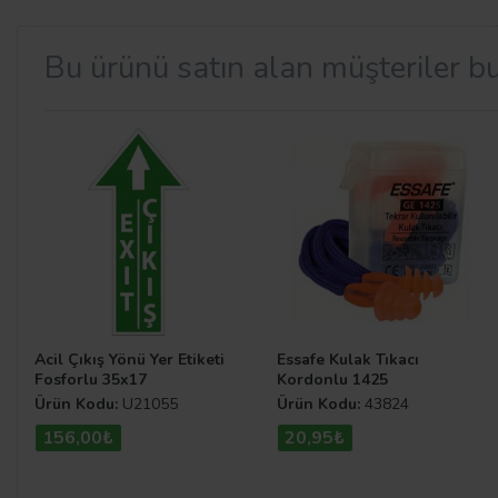
oldukça basit ve pratiktir.
En Kaliteli Uyarı Levhalarını
Bu ürünü satın alan müşteriler bu
Yer Etiketi Çeşitleri
Yer etiketleri
günlük organizasyonların daha pratik olma
tasarlanan bu görseller işlerin daha hızlı ve sorunsuz i
modelleri
ne
Zemin Etiketleri
kategorisinden göz atabilir
Acil Çıkış Yönü Yer Etiketi
Essafe Kulak Tıkacı
Fosforlu 35x17
Kordonlu 1425
Ürün Kodu:
U21055
Ürün Kodu:
43824
156,00₺
20,95₺