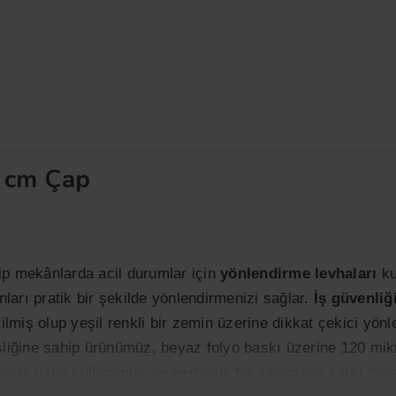
0 cm Çap
ip mekânlarda acil durumlar için
yönlendirme levhaları
ku
arı pratik bir şekilde yönlendirmenizi sağlar.
İş
güvenliği
tilmiş olup yeşil renkli bir zemin üzerine dikkat çekici yönl
işliğine sahip ürünümüz, beyaz folyo baskı üzerine 120 mik
nde uzun kullanımlar ve herhangi bir aşınmaya karşı dayanı