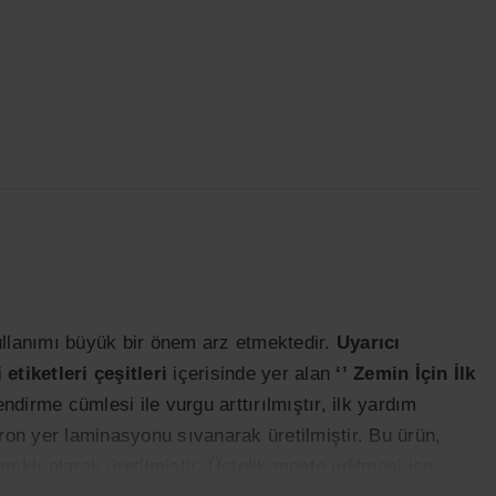
llanımı büyük bir önem arz etmektedir.
Uyarıcı
 etiketleri çeşitleri
içerisinde yer alan
‘’
Zemin İçin İlk
endirme cümlesi ile vurgu arttırılmıştır, ilk yardım
ron yer laminasyonu sıvanarak üretilmiştir. Bu ürün,
klı olarak üretilmiştir. Üstelik monte edilmesi ise