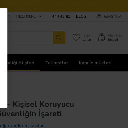
ULAŞIN
HIZLI MENÜ
444 43 81
BLOG
GIRIŞ YAP
İstek
Alışveriş
Liste
Sepet
üvenliği Afişleri
Talimatlar
Kapı İsimlikleri
şi - Kişisel Koruyucu
venliğin İşareti
değerlendiren siz olun