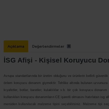
Açıklama
Değerlendirmeler
0
İSG Afişi -
Kişisel Koruyucu Don
Avrupa standartlarında bir üretim olduğunu ve ürünlerin bellirli güvenli
önlem koruyucu donanım giymektir. Tehlike altında bulunan uzvunuza 
kıyafetler, botlar, baretler, kulaklıklar v.b. bir çok koruyucu donanı
kullanıkları koruyucu donanımların CE işaretli olmasını
hatırlatan isg a
menüden kullanılacak malzeme tipini seçebilirsiniz. Malzeme tipi se