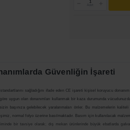
Adet
anımlarda Güvenliğin İşareti
k standartlarını sağladığını ifade eden CE işareti kişisel koruyucu donanıml
göre uygun olan donanımları kullanmak bir kaza durumunda vücudunuzda 
m sizin başınıza gelebilecek yaralanmaları önler. Bu malzemelerin kalite
fişimiz, normal folyo üzerine basılmaktadır. Basım için kullanılacak malze
çiminde bir tavsiye olarak; dış mekan ürünlerinde büyük ebatlarda galva