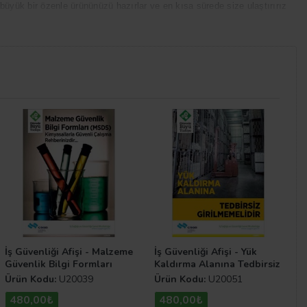
z büyük bir özenle ürününüzü hazırlar ve en kısa sürede size ulaştırırız
kaliteli iş güvenliği afişi çeşitlerini sunan firmamız bir Tarkan Reklam
e Güvenlik İşaretleri Yönetmeliği’nin Eklerinde belirtilen standartlara ve
İş Güvenliği Afişi - Malzeme
İş Güvenliği Afişi - Yük
Güvenlik Bilgi Formları
Kaldırma Alanına Tedbirsiz
Girilmemelidir
Ürün Kodu:
U20039
Ürün Kodu:
U20051
480,00₺
480,00₺