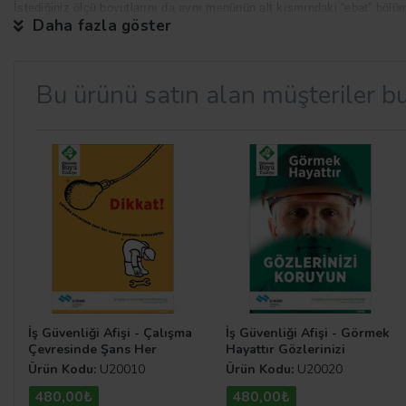
İstediğiniz ölçü boyutlarını da aynı menünün alt kısmındaki “ebat” bölümü
Daha fazla göster
Bu ürünü satın alan müşteriler bu
İş güvenliği afişleri nereden alınır
Aradığınız en ucuz iş sağlığı ve güvenliği afişleri hemen ayağınıza gel
kuruluşudur. Sitemizden alacağınız her üründe direkt üreticeden alışveriş
İş Güvenliği Afişi - Çalışma
İş Güvenliği Afişi - Görmek
ihtiyaca göre üretilmektedir. Farklı model iş sağlığı afiş örneklerini site
Çevresinde Şans Her
Hayattır Gözlerinizi
Zaman Yardımcı
Koruyun
Ürün Kodu:
U20010
Ürün Kodu:
U20020
Olmayabilir
480,00₺
480,00₺