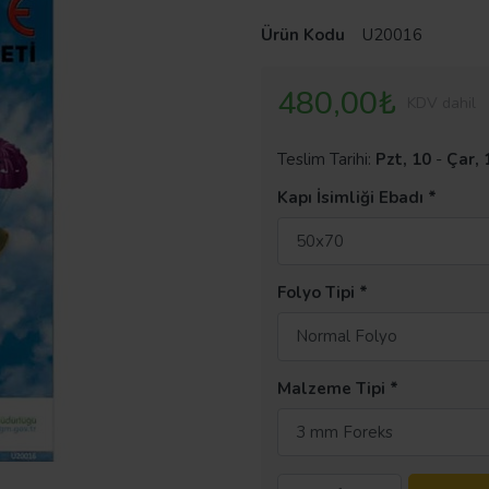
Ürün Kodu
U20016
480,00₺
KDV dahil
Teslim Tarihi:
Pzt, 10
-
Çar, 
Kapı İsimliği Ebadı
50x70
Folyo Tipi
Normal Folyo
Malzeme Tipi
3 mm Foreks