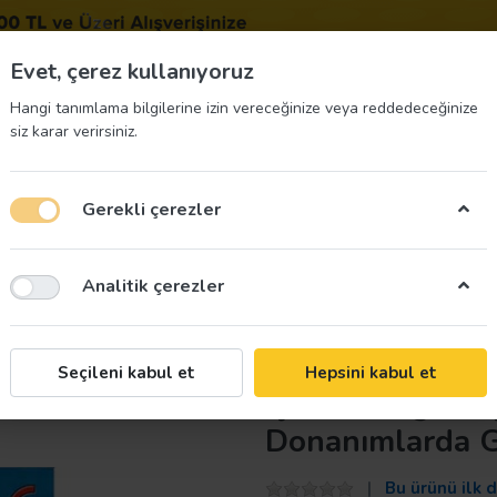
BIZE 
Evet, çerez kullanıyoruz
Hangi tanımlama bilgilerine izin vereceğinize veya reddedeceğinize
siz karar verirsiniz.
Gerekli çerezler
üvenliği Etiketleri
İş Güvenliği Ekipmanları
İş G
Analitik çerezler
nanımlarda Güvenliğin İşareti
Taroks
Seçileni kabul et
Hepsini kabul et
İş Güvenliği Afi
Donanımlarda Gü
Bu ürünü ilk 