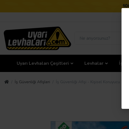
Uyarı Levhaları Çeşitleri
Levhalar
İş G
İş Güvenliği Afişleri
İş Güvenliği Afişi - Kişisel Koruyucu Do