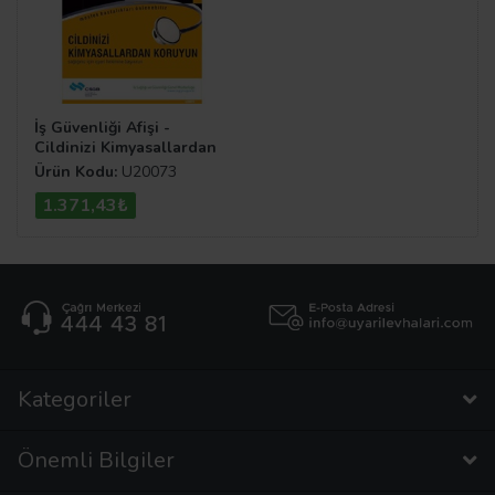
İş Güvenliği Afişi -
Cildinizi Kimyasallardan
Koruyun
Ürün Kodu:
U20073
1.371,43₺
Kategoriler
Önemli Bilgiler