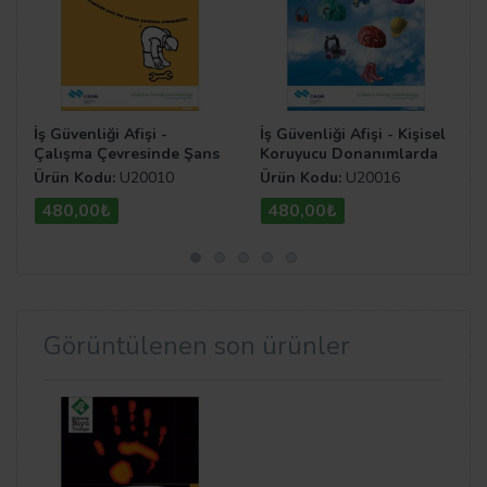
İş Güvenliği Afişi -
İş Güvenliği Afişi - Kişisel
Çalışma Çevresinde Şans
Koruyucu Donanımlarda
Her Zaman Yardımcı
Güvenliğin İşareti
Ürün Kodu:
U20010
Ürün Kodu:
U20016
Olmayabilir
480,00₺
480,00₺
Görüntülenen son ürünler