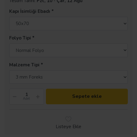
Teslim Tarihi:
Pzt, 10
-
Çar, 12 Ağu
Kapı İsimliği Ebadı
Folyo Tipi
Malzeme Tipi
Sepete ekle
Adet
Listeye Ekle