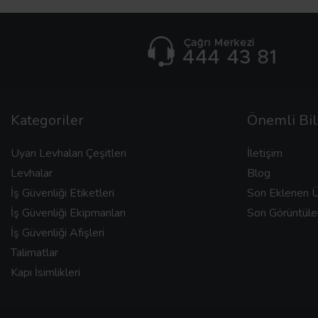
İş güvenliği afiş özellikleri
Konu
:
İş sağlığı ve güvenliği
Afiş slogan
:
Güvenle büyü Türkiye
Kategoriler
Önemli Bil
Folyo tipi
:
Normal
Uyarı Levhaları Çeşitleri
İletişim
Levhalar
Blog
3 mm Foreks veya Etiket veya
Malzeme
:
İş Güvenliği Etiketleri
Son Eklenen Ü
0,7 mm Galvaniz
İş Güvenliği Ekipmanları
Son Görüntüle
İş Güvenliği Afişleri
Ölçü
:
50 X 70 veya 70 X 100 cm
Talimatlar
Kapı İsimlikleri