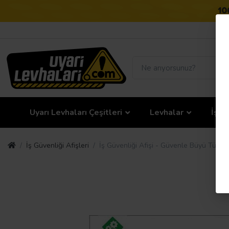
Uyarı Levhaları Çeşitleri
Levhalar
İş G
İş Güvenliği Afişleri
İş Güvenliği Afişi - Güvenle Büyü Türkiy