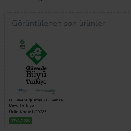
Görüntülenen son ürünler
İş güvenliği afişleri nereden alınır
Aradığınız en ucuz iş sağlığı ve güvenliği afişleri heme
çeşitlerini sunan firmamız bir Tarkan Reklam kuruluşudur
güvenliği afişlerimiz; Sağlık ve Güvenlik İşaretleri Yönet
İş Güvenliği Afişi - Güvenle
sitemizin
İş Güvenliği Afişleri
kategorisinde bulabilirsiniz
Büyü Türkiye
Ürün Kodu:
U20083
754,28₺