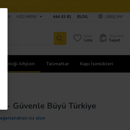
ULAŞIN
HIZLI MENÜ
444 43 81
BLOG
GIRIŞ YAP
İstek
Alışveriş
Liste
Sepet
üvenliği Afişleri
Talimatlar
Kapı İsimlikleri
işi - Güvenle Büyü Türkiye
değerlendiren siz olun