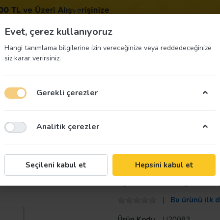
BIZE 
Evet, çerez kullanıyoruz
Hangi tanımlama bilgilerine izin vereceğinize veya reddedeceğinize
siz karar verirsiniz.
Gerekli çerezler
üvenliği Etiketleri
İş Güvenliği Ekipmanları
İş G
Analitik çerezler
e
Taroks
Seçileni kabul et
Hepsini kabul et
İş Güvenliği Af
Bu ürünü ilk 
Ürün Kodu
U20083