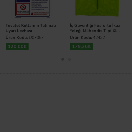
Tuvalet Kullanım Talimatı
İş Güvenliği Fosforlu İkaz
Uyarı Levhası
Yeleği Mühendis Tipi XL -
Sarı
Ürün Kodu:
U07057
Ürün Kodu:
42432
120,00₺
179,26₺