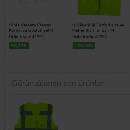
Viola Valente Classic
İş Güvenliği Fosforlu Yelek
Koruyucu Gözlük Şeffaf
Mühendis Tipi Sarı M
Ürün Kodu:
43825
Ürün Kodu:
46763
58,33₺
179,26₺
Görüntülenen son ürünler