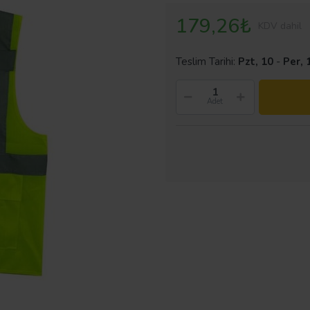
179,26₺
KDV dahil
Teslim Tarihi:
Pzt, 10
-
Per, 
Adet