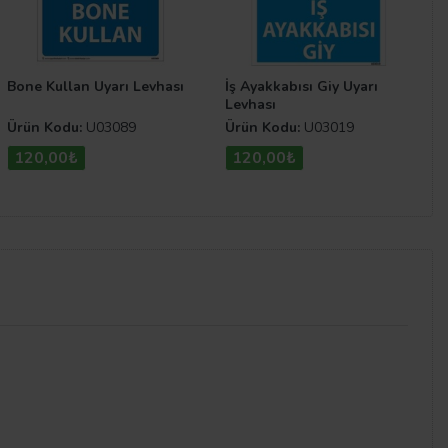
Bone Kullan Uyarı Levhası
İş Ayakkabısı Giy Uyarı
Levhası
Ürün Kodu:
U03089
Ürün Kodu:
U03019
120,00₺
120,00₺