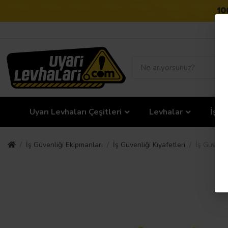
Uyarı Levhaları Çeşitleri
Levhalar
İş G
İş Güvenliği Ekipmanları
İş Güvenliği Kıyafetleri
İş Güvenli