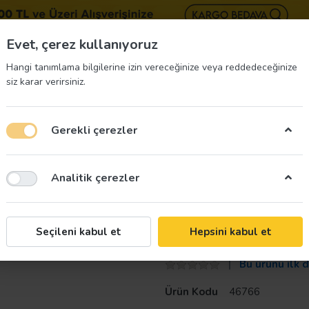
BIZE 
Evet, çerez kullanıyoruz
Hangi tanımlama bilgilerine izin vereceğinize veya reddedeceğinize
siz karar verirsiniz.
Gerekli çerezler
üvenliği Etiketleri
İş Güvenliği Ekipmanları
İş G
Analitik çerezler
ği Fosforlu Yelek Mühendis Tipi Sarı S
İş Güvenliği Fo
Seçileni kabul et
Hepsini kabul et
Bu ürünü ilk 
Ürün Kodu
46766