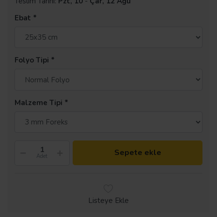
Teslim Tarihi:
Pzt, 10
-
Çar, 12 Ağu
Ebat
Folyo Tipi
Malzeme Tipi
Sepete ekle
Adet
Listeye Ekle