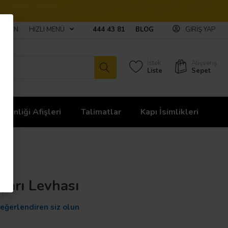
ULAŞIN
HIZLI MENÜ
444 43 81
BLOG
GIRIŞ YAP
İstek
Alışveriş
Liste
Sepet
üvenliği Afişleri
Talimatlar
Kapı İsimlikleri
yarı Levhası
değerlendiren siz olun