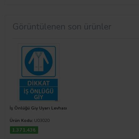
Görüntülenen son ürünler
İş Önlüğü Giy Uyarı Levhası
Ürün Kodu:
U03020
1.371,43₺