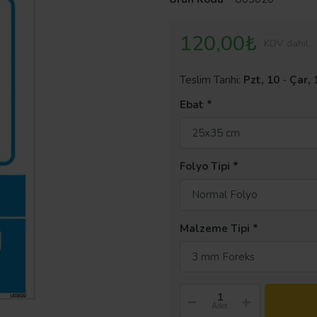
120,00₺
KDV dahil
Teslim Tarihi:
Pzt, 10
-
Çar, 
Ebat
25x35 cm
Folyo Tipi
Normal Folyo
Malzeme Tipi
3 mm Foreks
Adet