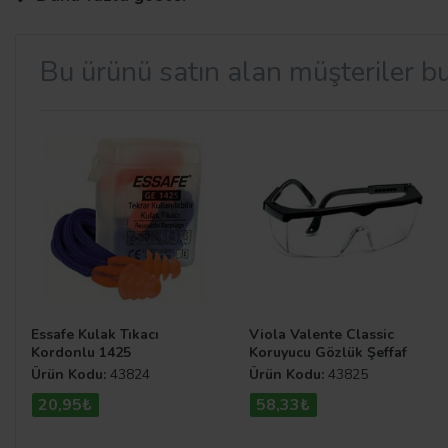
Bu ürünü satın alan müşteriler bu
Emredici Levha Çeşitleri
İş yapılan alanlar veya toplu kullanılan alanların düzeni
ile birlikte bu kuralların insanlar tarafından benimsenme
atabilirsiniz.
Essafe Kulak Tıkacı
Viola Valente Classic
Kordonlu 1425
Koruyucu Gözlük Şeffaf
Ürün Kodu:
43824
Ürün Kodu:
43825
20,95₺
58,33₺