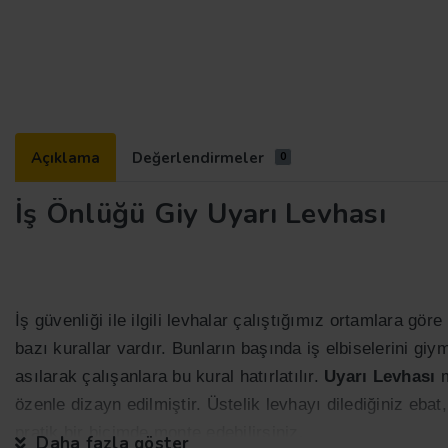
Açıklama
Değerlendirmeler
0
İş Önlüğü Giy Uyarı Levhası
İş güvenliği ile ilgili levhalar çalıştığımız ortamlara gö
bazı kurallar vardır. Bunların başında iş elbiselerini g
asılarak çalışanlara bu kural hatırlatılır.
Uyarı Levhası
m
özenle dizayn edilmiştir. Üstelik levhayı dilediğiniz eb
pratik bir biçimde monte edebilirsiniz.
Daha fazla göster