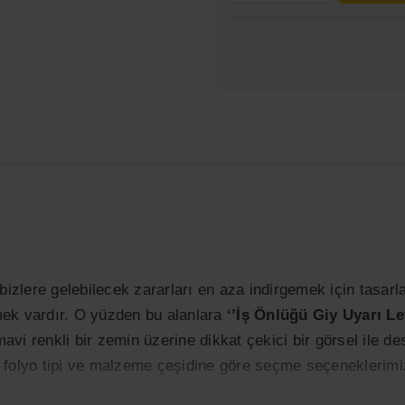
re bizlere gelebilecek zararları en aza indirgemek için tasa
iymek vardır. O yüzden bu alanlara
‘’İş Önlüğü Giy Uyarı Le
avi renkli bir zemin üzerine dikkat çekici bir görsel ile d
at, folyo tipi ve malzeme çeşidine göre seçme seçeneklerim