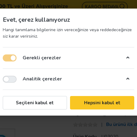
BIZE 
Evet, çerez kullanıyoruz
Hangi tanımlama bilgilerine izin vereceğinize veya reddedeceğinize
siz karar verirsiniz.
Gerekli çerezler
üvenliği Etiketleri
İş Güvenliği Ekipmanları
İş G
Analitik çerezler
Taroks
Seçileni kabul et
Hepsini kabul et
İş Önlüğü Giy U
Bu ürünü ilk 
Ürün Kodu
U03020