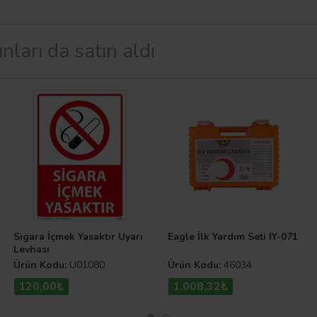
nları da satın aldı
 için bir takım kurallar uygulanması zorunludur. Bu şekilde 
si sağlanır. Uyarı Levhaları.com sitemizdeki diğer levha çe
Sigara İçmek Yasaktır Uyarı
Eagle İlk Yardım Seti IY-071
Levhası
Ürün Kodu:
U01080
Ürün Kodu:
46034
120,00₺
1.008,32₺