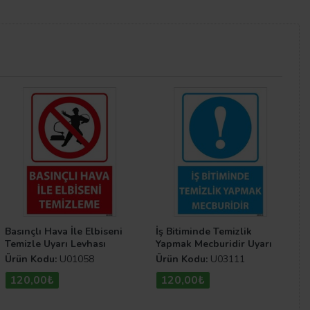
bu alanların temizliği veya düzeni sağlanır. Bu levhalar
şitlerine
Emredici Levhalar
kategorisinden göz
Basınçlı Hava İle Elbiseni
İş Bitiminde Temizlik
Temizle Uyarı Levhası
Yapmak Mecburidir Uyarı
Levhası
Ürün Kodu:
U01058
Ürün Kodu:
U03111
120,00₺
120,00₺