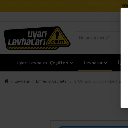
Uyarı Levhaları Çeşitleri
Levhalar
İş G
Levhalar
Emredici Levhalar
İş Önlüğü Giy Uyarı Levhası