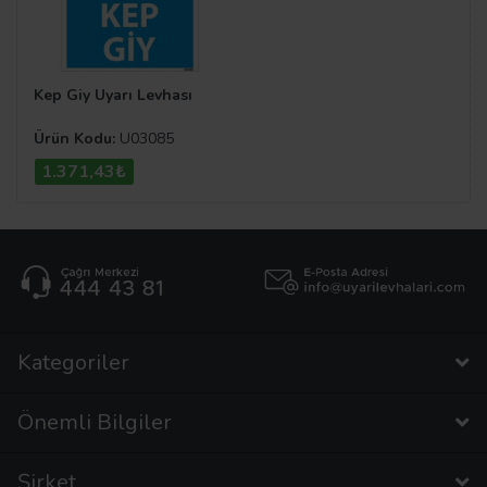
Kep Giy Uyarı Levhası
Ürün Kodu:
U03085
1.371,43₺
Kategoriler
Önemli Bilgiler
Şirket