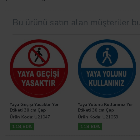
kullanım imkânı ile birlikte sizlere sunulmaktadır. Diled
edebilirsiniz. Üstelik kolay monte edilen ürün, dış etkil
Bu ürünü satın alan müşteriler bu
Yasaklayıcı Levha Çeşitleri
Yasaklayıcı Levhalar,
topluluğun kullandığı alanların ke
kullanılan önemli uyarıcı levhaların başında gelmektedi
kategorimize kesinlikle göz atmanızı tavsiye ederiz.
Yaya Geçişi Yasaktır Yer
Yaya Yolunu Kullanınız Yer
Etiketi 30 cm Çap
Etiketi 30 cm Çap
Ürün Kodu:
U21047
Ürün Kodu:
U21053
118,80₺
118,80₺