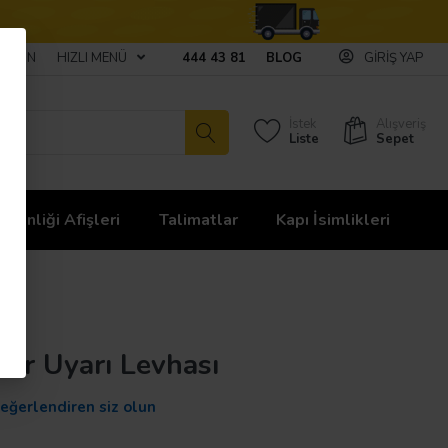
ULAŞIN
HIZLI MENÜ
444 43 81
BLOG
GIRIŞ YAP
İstek
Alışveriş
Liste
Sepet
üvenliği Afişleri
Talimatlar
Kapı İsimlikleri
tır Uyarı Levhası
değerlendiren siz olun