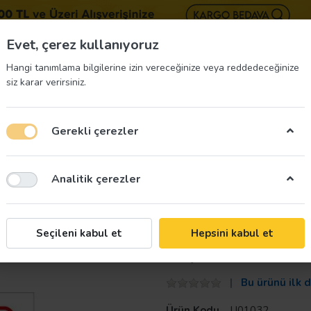
BIZE 
Evet, çerez kullanıyoruz
Hangi tanımlama bilgilerine izin vereceğinize veya reddedeceğinize
siz karar verirsiniz.
Gerekli çerezler
üvenliği Etiketleri
İş Güvenliği Ekipmanları
İş G
Analitik çerezler
evhası
Taroks
Seçileni kabul et
Hepsini kabul et
Köpeklere Yasak
Bu ürünü ilk 
Ürün Kodu
U01032