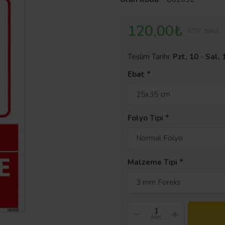
120,00₺
KDV dahil
Teslim Tarihi:
Pzt, 10
-
Sal, 
Ebat
25x35 cm
Folyo Tipi
Normal Folyo
Malzeme Tipi
3 mm Foreks
Adet