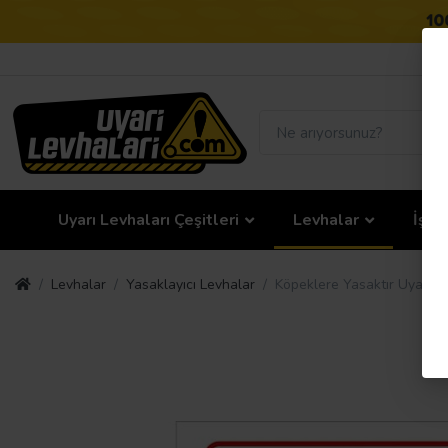
Uyarı Levhaları Çeşitleri
Levhalar
İş G
Levhalar
Yasaklayıcı Levhalar
Köpeklere Yasaktır Uyarı L