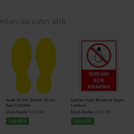
iğiniz ebat, malzeme ve folyo tipini seçerek ihtiyacınıza e
ere karşı oldukça dayanıklıdır.
nları da satın aldı
sin çizgilerle çizilmesi gereken kural ve kaidelerini belir
r. Diğer levha çeşitlerimize göz atmak isterseniz Uyarı Le
Ayak İzi Yer Etiketi 30 cm
Işıkları Açık Bırakma Uyarı
Sarı U21064
Levhası
Ürün Kodu:
U21064
Ürün Kodu:
U01170
118,80₺
120,00₺