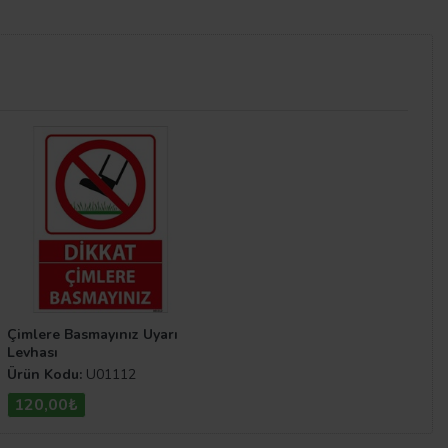
n uygun ürünü anında sepetinize ekleyerek sipariş
tmek ve insanları yasaklar konusunda bilinçlendirmek için
vhaları.com sitemizde bulunan
Yasaklayıcı Levhalar
Çimlere Basmayınız Uyarı
Levhası
Ürün Kodu:
U01112
120,00₺