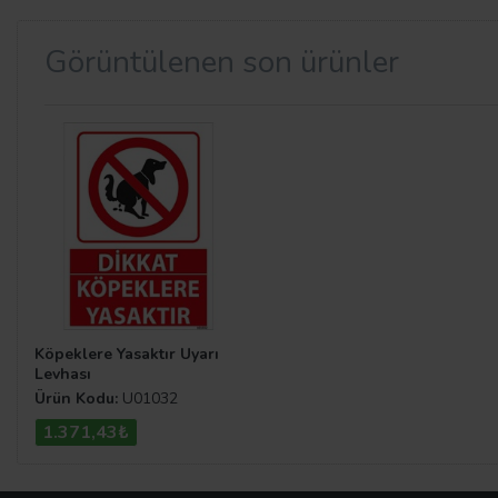
Görüntülenen son ürünler
Köpeklere Yasaktır Uyarı
Levhası
Ürün Kodu:
U01032
1.371,43₺