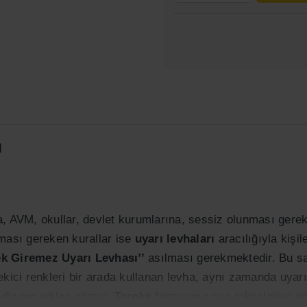
ı
a, AVM, okullar, devlet kurumlarına, sessiz olunması gerek
lması gereken kurallar ise
uyarı levhaları
aracılığıyla kişil
k Giremez Uyarı Levhası’’
asılması gerekmektedir. Bu sa
ekici renkleri bir arada kullanan levha, aynı zamanda uyarı
 dizayn edilen görsel,
Taroks
firmasının son teknolojiye ai