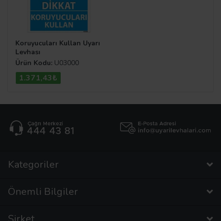
Koruyucuları Kullan Uyarı
Levhası
Ürün Kodu:
U03000
1.371,43₺
Kategoriler
Önemli Bilgiler
Şirket