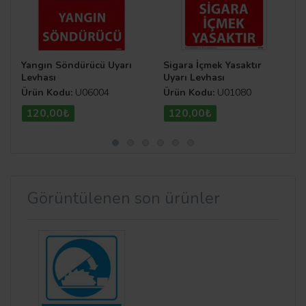
Yangın Söndürücü Uyarı
Sigara İçmek Yasaktır
Levhası
Uyarı Levhası
Ürün Kodu:
U06004
Ürün Kodu:
U01080
120,00₺
120,00₺
Görüntülenen son ürünler