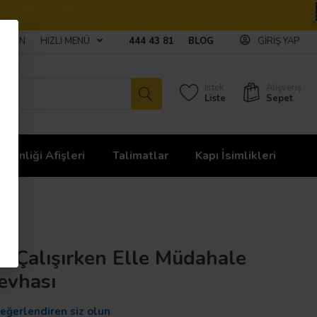
ULAŞIN
HIZLI MENÜ
444 43 81
BLOG
GIRIŞ YAP
İstek
Alışveriş
Liste
Sepet
üvenliği Afişleri
Talimatlar
Kapı İsimlikleri
 Çalışırken Elle Müdahale
Levhası
değerlendiren siz olun