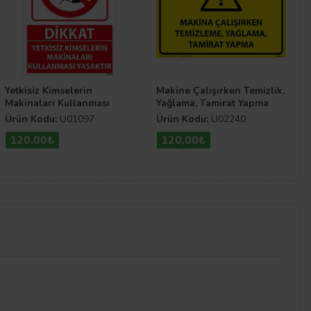
Yetkisiz Kimselerin
Makine Çalışırken Temizlik,
Makinaları Kullanması
Yağlama, Tamirat Yapma
Yasaktır Uyarı Levhası
Uyarı Levhası
Ürün Kodu:
U01097
Ürün Kodu:
U02240
120,00₺
120,00₺