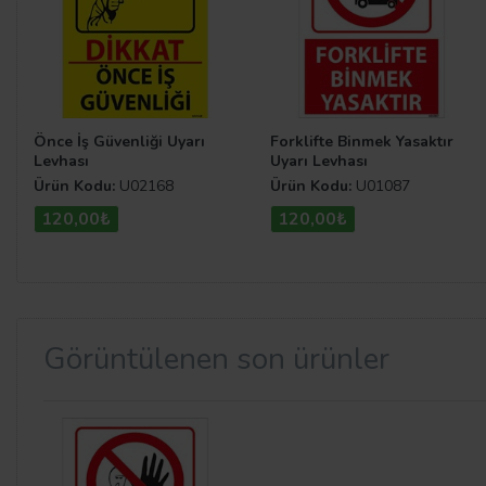
Önce İş Güvenliği Uyarı
Forklifte Binmek Yasaktır
Levhası
Uyarı Levhası
Ürün Kodu:
U02168
Ürün Kodu:
U01087
120,00₺
120,00₺
Görüntülenen son ürünler