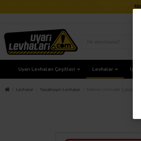
Uyarı Levhaları Çeşitleri
Levhalar
İş G
Levhalar
Yasaklayıcı Levhalar
Makina Otomatik Çalışırken