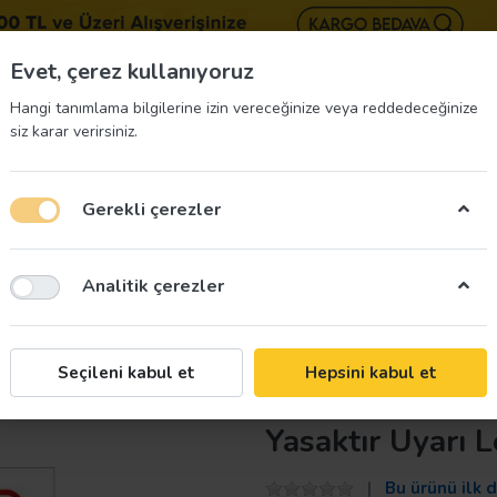
BIZE 
Evet, çerez kullanıyoruz
Hangi tanımlama bilgilerine izin vereceğinize veya reddedeceğinize
siz karar verirsiniz.
Gerekli çerezler
üvenliği Etiketleri
İş Güvenliği Ekipmanları
İş G
Analitik çerezler
 Elle Müdahale Yasaktır Uyarı Levhası
Taroks
Seçileni kabul et
Hepsini kabul et
Makina Otomatik
Yasaktır Uyarı 
Bu ürünü ilk 