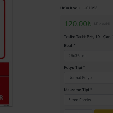
Ürün Kodu
U01098
120,00₺
KDV dahil
Teslim Tarihi:
Pzt, 10
-
Çar, 
Ebat
25x35 cm
Folyo Tipi
Normal Folyo
Malzeme Tipi
3 mm Foreks