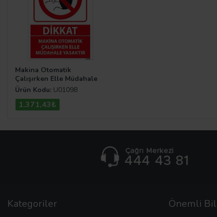
Makina Otomatik
Çalışırken Elle Müdahale
Yasaktır Uyarı Levhası
Ürün Kodu:
U01098
1.371,43₺
Kategoriler
Önemli Bil