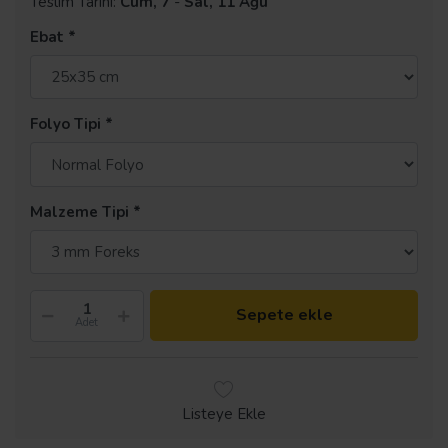
Teslim Tarihi:
Cum, 7
-
Sal, 11 Ağu
Ebat
Folyo Tipi
Malzeme Tipi
Sepete ekle
Adet
Listeye Ekle