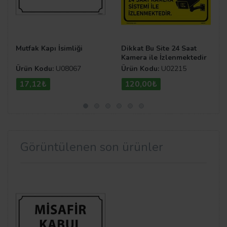
Mutfak Kapı İsimliği
Dikkat Bu Site 24 Saat
Kamera ile İzlenmektedir
Uyarı Levhası
Ürün Kodu:
U08067
Ürün Kodu:
U02215
17,12₺
120,00₺
Görüntülenen son ürünler