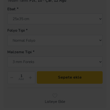
Teslim Tarihi:
Pzt, 10
-
Çar, 12 Ağu
Ebat
Folyo Tipi
Malzeme Tipi
Sepete ekle
Adet
Listeye Ekle