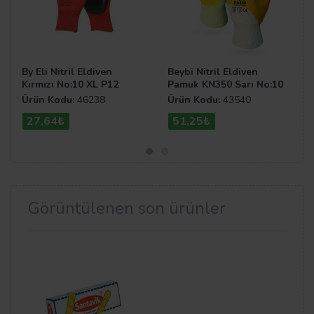
By Eli Nitril Eldiven
Beybi Nitril Eldiven
Kırmızı No:10 XL P12
Pamuk KN350 Sarı No:10
XL
Ürün Kodu:
46238
Ürün Kodu:
43540
27,64₺
51,25₺
Görüntülenen son ürünler