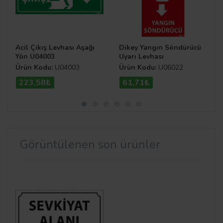
Acil Çıkış Levhası Aşağı
Dikey Yangın Söndürücü
Yön U04003
Uyarı Levhası
Ürün Kodu:
U04003
Ürün Kodu:
U06022
223,58₺
61,71₺
Görüntülenen son ürünler