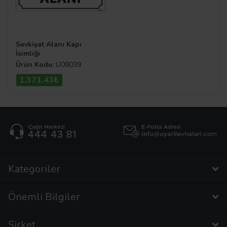
Sevkiyat Alanı Kapı
İsimliği
Ürün Kodu:
U08039
1.371,43₺
Kategoriler
Önemli Bilgiler
Şirket