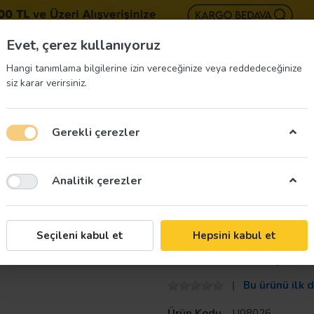
BIZE 
Evet, çerez kullanıyoruz
Hangi tanımlama bilgilerine izin vereceğinize veya reddedeceğinize
siz karar verirsiniz.
Gerekli çerezler
üvenliği Etiketleri
İş Güvenliği Ekipmanları
İş G
Analitik çerezler
Taroks
Seçileni kabul et
Hepsini kabul et
Su Tankı Kapı İs
Bu ürünü ilk 
Ürün Kodu
U08026