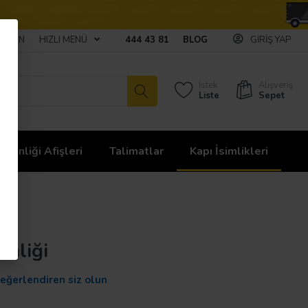
ULAŞIN
HIZLI MENÜ
444 43 81
BLOG
GIRIŞ YAP
İstek
Alışveriş
Liste
Sepet
üvenliği Afişleri
Talimatlar
Kapı İsimlikleri
imliği
değerlendiren siz olun