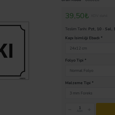
39,50₺
KDV dahil
Teslim Tarihi:
Pzt, 10
-
Sal, 
Kapı İsimliği Ebadı
24x12 cm
Folyo Tipi
Normal Folyo
Malzeme Tipi
3 mm Foreks
Adet