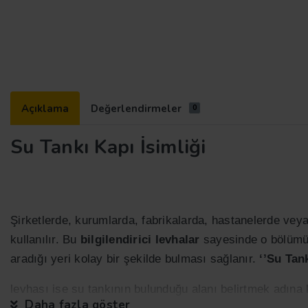
Açıklama
Değerlendirmeler
0
Su Tankı Kapı İsimliği
Şirketlerde, kurumlarda, fabrikalarda, hastanelerde veya 
kullanılır. Bu
bilgilendirici levhalar
sayesinde o bölümün 
aradığı yeri kolay bir şekilde bulması sağlanır.
‘’Su Tank
levhası ise su tankının bulunduğu alanı belirtmek adına
Daha fazla göster