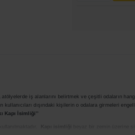
atölyelerde iş alanlarını belirtmek ve çeşitli odaların hang
kullanıcıları dışındaki kişilerin o odalara girmeleri engell
ı Kapı İsimliği’’
 kullanılmaktadır.
Kapı isimliği
beyaz bir zemin üzerine siy