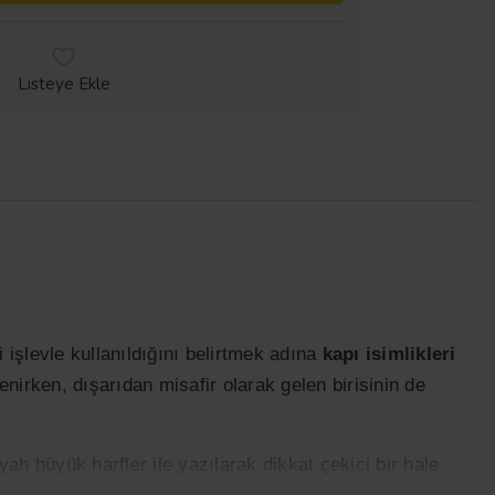
Listeye Ekle
i işlevle kullanıldığını belirtmek adına
kapı isimlikleri
enirken, dışarıdan misafir olarak gelen birisinin de
ah büyük harfler ile yazılarak dikkat çekici bir hale