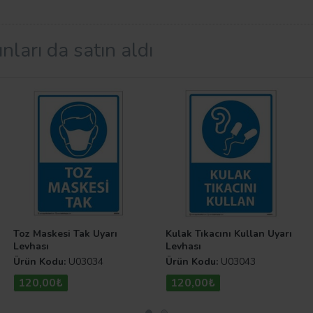
tipine göre seçebileceğiniz seçeneklerimiz mevcuttur. Aynı 
nları da satın aldı
yarı Levhaları.com sitemizde ihtiyacınız olan tüm levha ve
mizde ürettiğimiz ürünlerimizi gönül rahatlığı ile uzun yıll
zin bütçenizi yormayacak şekilde düzenlenmiştir. Diğer mo
Toz Maskesi Tak Uyarı
Kulak Tıkacını Kullan Uyarı
Levhası
Levhası
Ürün Kodu:
U03034
Ürün Kodu:
U03043
120,00₺
120,00₺