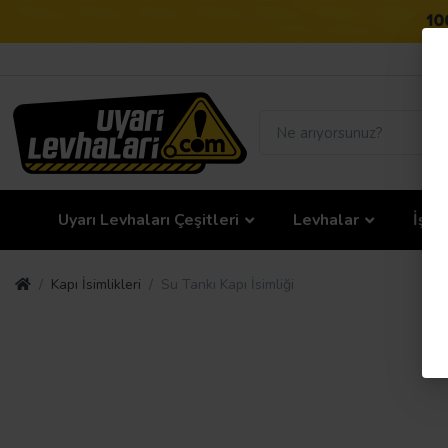
Uyarı Levhaları Çeşitleri
Levhalar
İş G
Kapı İsimlikleri
Su Tankı Kapı İsimliği