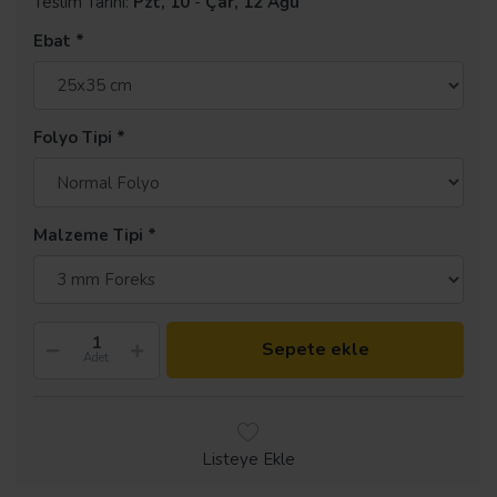
Teslim Tarihi:
Pzt, 10
-
Çar, 12 Ağu
Ebat
Folyo Tipi
Malzeme Tipi
Sepete ekle
Adet
Listeye Ekle