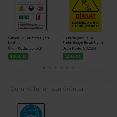
Güvenlik Talimatı Uyarı
Elektrikçinin İşini
Levhası
Elektrikçiye Bırak Uyarı
Levhası
Ürün Kodu:
U07029
Ürün Kodu:
U02184
120,00₺
120,00₺
Görüntülenen son ürünler