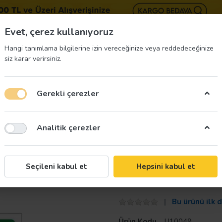
BIZE 
Evet, çerez kullanıyoruz
Hangi tanımlama bilgilerine izin vereceğinize veya reddedeceğinize
siz karar verirsiniz.
Gerekli çerezler
üvenliği Etiketleri
İş Güvenliği Ekipmanları
İş G
Analitik çerezler
 Kutusu Uyarı Levhası
Taroks
Seçileni kabul et
Hepsini kabul et
Yabancı Madde 
Bu ürünü ilk 
Ürün Kodu
U10049