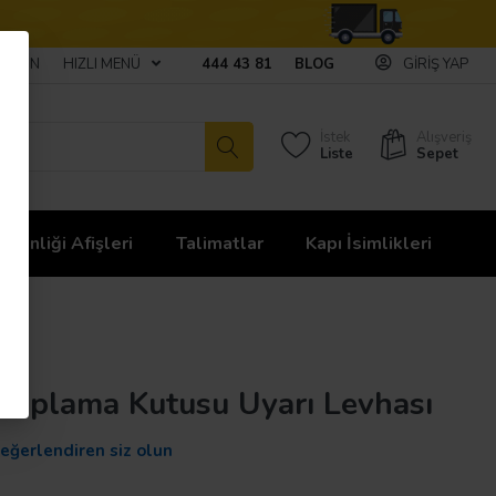
ULAŞIN
HIZLI MENÜ
444 43 81
BLOG
GIRIŞ YAP
İstek
Alışveriş
Liste
Sepet
üvenliği Afişleri
Talimatlar
Kapı İsimlikleri
Toplama Kutusu Uyarı Levhası
değerlendiren siz olun