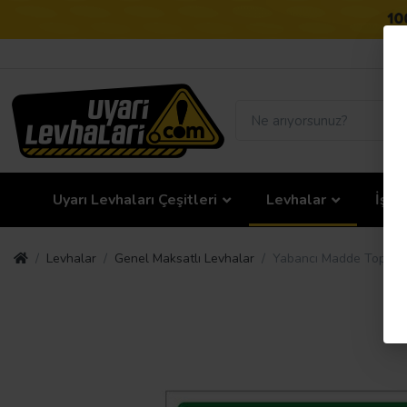
Uyarı Levhaları Çeşitleri
Levhalar
İş G
Levhalar
Genel Maksatlı Levhalar
Yabancı Madde Toplama