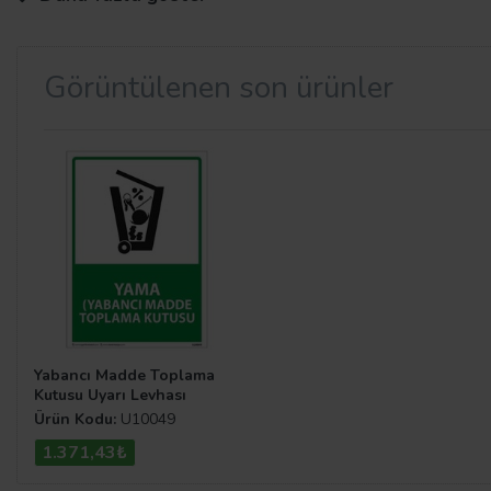
Genel Maksatlı Levha Çeşitleri
Görüntülenen son ürünler
Uyarıcı levha çeşitleri
arasında yer alan
genel maksatl
için kullanılması oldukça zaruri bir durum teşkil etmekte
Levhalar
kategorisine göz atabilirsiniz. Keyifli alışverişle
Yabancı Madde Toplama
Kutusu Uyarı Levhası
Ürün Kodu:
U10049
1.371,43₺