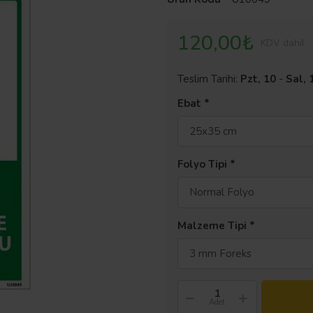
120,00₺
KDV dahil
Teslim Tarihi:
Pzt, 10
-
Sal, 
Ebat
25x35 cm
Folyo Tipi
Normal Folyo
Malzeme Tipi
3 mm Foreks
Adet