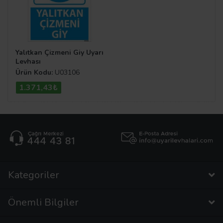
Yalıtkan Çizmeni Giy Uyarı
Levhası
Ürün Kodu:
U03106
1.371,43₺
Kategoriler
Önemli Bilgiler