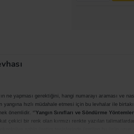
evhası
arın ne yapması gerektiğini, hangi numarayı araması ve nas
 yangına hızlı müdahale etmesi için bu levhalar ile birtakı
lmek önemlidir.
‘’Yangın Sınıfları ve Söndürme Yöntemleri
at çekici bir renk olan kırmızı renkte yazılan talimatlard
eknolojiye sahip üretim tesislerinde üretilen bu ürün uzun 