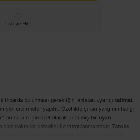
Listeye Ekle
ıl ihbarda bulunması gerektiğini anlatan uyarıcı
talimat
m yönlendirmeler yapılır. Özellikle çıkan yangının hangi
’’
bu durum için özel olarak üretilmiş bir
uyarı
an oluşmakta ve görseller ile vurgulanmaktadır.
Taroks
süreli kullanımlara ve aşınmalara karşı dayanıklı bir