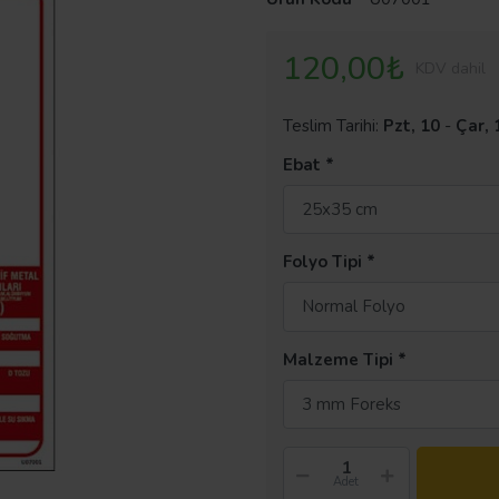
120,00₺
KDV dahil
Teslim Tarihi:
Pzt, 10
-
Çar, 
Ebat
25x35 cm
Folyo Tipi
Normal Folyo
Malzeme Tipi
3 mm Foreks
Adet