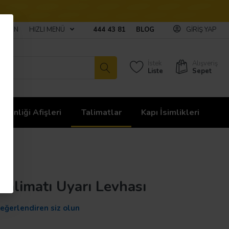
ULAŞIN
HIZLI MENÜ
444 43 81
BLOG
GIRIŞ YAP
İstek
Alışveriş
Liste
Sepet
üvenliği Afişleri
Talimatlar
Kapı İsimlikleri
 Talimatı Uyarı Levhası
değerlendiren siz olun