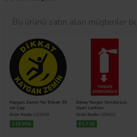
yapıya sahiptir. Ürünü dilediğiniz ebat, malzeme ve folyo 
Bu ürünü satın alan müşteriler bu
Talimat Levhaları
Bir ürünün nasıl kullanılacağı ve kullanırken nelere dikka
çalışma alanlarındaki işleyiş güvenli bir şekilde devam 
levhası çeşitleri
mize Uyarı Levhaları.com sitemizden ulaş
Kaygan Zemin Yer Etiketi 30
Dikey Yangın Söndürücü
cm Çap
Uyarı Levhası
Ürün Kodu:
U21028
Ürün Kodu:
U06022
118,80₺
61,71₺