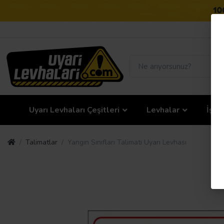
Uyarı Levhaları Çeşitleri
Levhalar
İş G
Talimatlar
Yangın Sınıfları Talimatı Uyarı Levhası