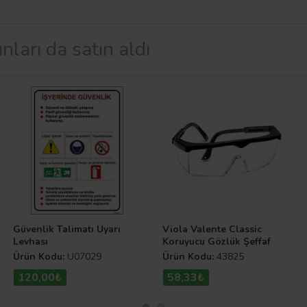
tipine göre seçebilirsiniz. Üstelik monte edilmesi ise olduk
nları da satın aldı
t edilmesi gerektiği çok önemlidir. Bunlar talimatlarda açık
edebilsin.
Talimat levhaları
görünen yerlere asılmalıdır ve 
abilir, dilerseniz diğer kategorilerimize de göz atabilirsin
Güvenlik Talimatı Uyarı
Viola Valente Classic
Levhası
Koruyucu Gözlük Şeffaf
Ürün Kodu:
U07029
Ürün Kodu:
43825
120,00₺
58,33₺