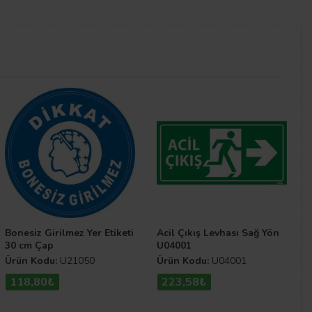
ça basit ve pratiktir.
ça belirtilmelidir ki, hiçbir tehlikeye imkân verilmeden
bu kurallara uyulması zorunlu tutulmalıdır. Tüm
uyarı
iz.
Bonesiz Girilmez Yer Etiketi
Acil Çıkış Levhası Sağ Yön
30 cm Çap
U04001
Ürün Kodu:
U21050
Ürün Kodu:
U04001
118,80₺
223,58₺