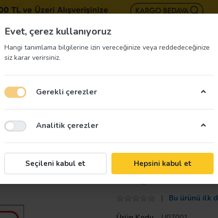
BIZE 
Evet, çerez kullanıyoruz
Hangi tanımlama bilgilerine izin vereceğinize veya reddedeceğinize
siz karar verirsiniz.
Gerekli çerezler
üvenliği Etiketleri
İş Güvenliği Ekipmanları
İş G
Analitik çerezler
Taroks
Seçileni kabul et
Hepsini kabul et
Yangın Sınıfları
Bu ürünü ilk 
Ürün Kodu
U07001