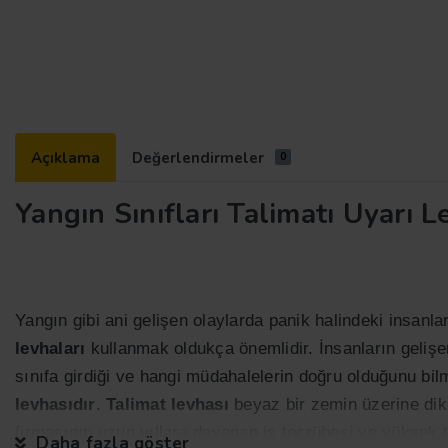
Açıklama
Değerlendirmeler
0
Yangın Sınıfları Talimatı Uyarı L
Yangın gibi ani gelişen olaylarda panik halindeki insanl
levhaları
kullanmak oldukça önemlidir. İnsanların gelişen
sınıfa girdiği ve hangi müdahalelerin doğru olduğunu bi
levhasıdır
.
Talimat levhası
beyaz bir zemin üzerine dikk
firmasının uzun yıllara dayanan iş tecrübesi ve yüksek t
Daha fazla göster