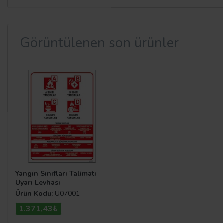
Görüntülenen son ürünler
Yangın Sınıfları Talimatı
Uyarı Levhası
Ürün Kodu:
U07001
1.371,43₺