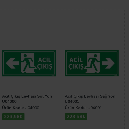
rz etmektedir. Kaza meydana geldiği anda daha bilinçli
com sitemizde bulunan diğer levha çeşitlerimize
Acil Çıkış Levhası Sol Yön
Acil Çıkış Levhası Sağ Yön
U04000
U04001
Ürün Kodu:
U04000
Ürün Kodu:
U04001
223,58₺
223,58₺