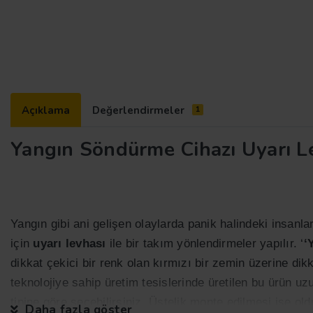
Açıklama
Değerlendirmeler
1
Yangın Söndürme Cihazı Uyarı L
Yangın gibi ani gelişen olaylarda panik halindeki insanla
için
uyarı levhası
ile bir takım yönlendirmeler yapılır. ‘
‘
dikkat çekici bir renk olan kırmızı bir zemin üzerine dikka
teknolojiye sahip üretim tesislerinde üretilen bu ürün uz
tipine göre seçebilirsiniz. Üstelik monte edilmesi ise oldu
Daha fazla göster