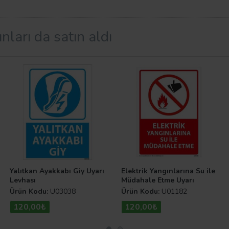
nları da satın aldı
eri
 yaşam alanlarımız ve kurumlarımız için büyük bir önem a
in bir takım uyarıcı görseller kullanılır. Uyarı Levhaları.
rsiniz.
Yalıtkan Ayakkabı Giy Uyarı
Elektrik Yangınlarına Su ile
Levhası
Müdahale Etme Uyarı
Levhası
Ürün Kodu:
U03038
Ürün Kodu:
U01182
120,00₺
120,00₺