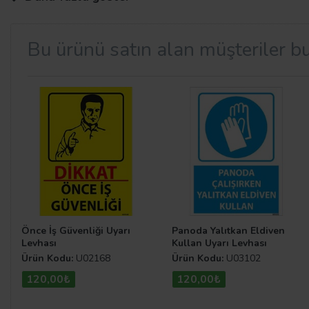
Bu ürünü satın alan müşteriler bu
Yangınla Mücadele Levha Modell
Yangınla mücadele kapsamında bir takım önlemleri almak
olunması ve oluşabilecek hasarın minimuma indirilmesi iç
Yangınla Mücadele Levhaları
kategorisinden göz atabili
Önce İş Güvenliği Uyarı
Panoda Yalıtkan Eldiven
Levhası
Kullan Uyarı Levhası
Ürün Kodu:
U02168
Ürün Kodu:
U03102
120,00₺
120,00₺