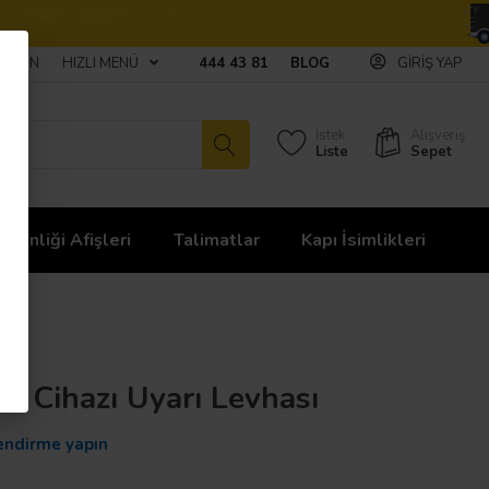
ULAŞIN
HIZLI MENÜ
444 43 81
BLOG
GIRIŞ YAP
İstek
Alışveriş
Liste
Sepet
üvenliği Afişleri
Talimatlar
Kapı İsimlikleri
 Cihazı Uyarı Levhası
endirme yapın