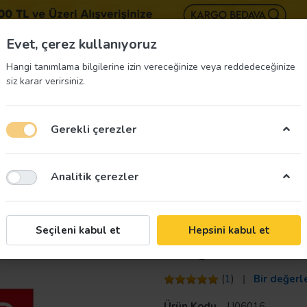
BIZE 
Evet, çerez kullanıyoruz
Hangi tanımlama bilgilerine izin vereceğinize veya reddedeceğinize
siz karar verirsiniz.
Gerekli çerezler
üvenliği Etiketleri
İş Güvenliği Ekipmanları
İş G
Analitik çerezler
ihazı Uyarı Levhası
Taroks
Seçileni kabul et
Hepsini kabul et
Yangın Söndürme
(
1
)
Bir değerl
Ürün Kodu
U06016