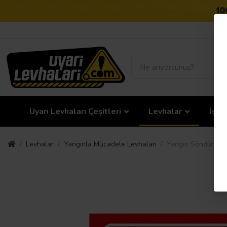
Uyarı Levhaları Çeşitleri
Levhalar
İş G
Levhalar
Yangınla Mücadele Levhaları
Yangın Söndürme C