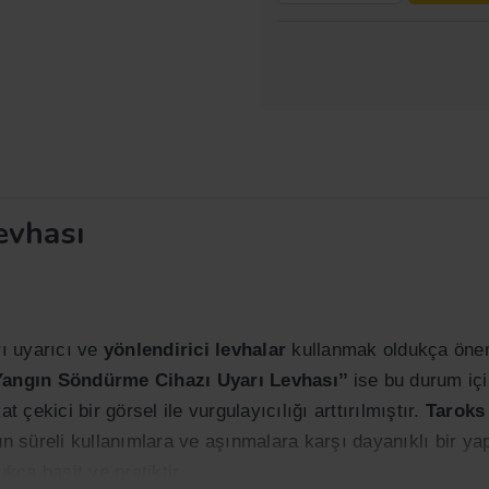
evhası
rı uyarıcı ve
yönlendirici levhalar
kullanmak oldukça öneml
Yangın Söndürme Cihazı Uyarı Levhası’’
ise bu durum içi
t çekici bir görsel ile vurgulayıcılığı arttırılmıştır.
Taroks
un süreli kullanımlara ve aşınmalara karşı dayanıklı bir ya
kça basit ve pratiktir.