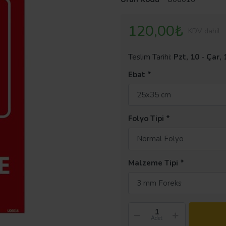
120,00₺
KDV dahil
Teslim Tarihi:
Pzt, 10
-
Çar, 
Ebat
25x35 cm
Folyo Tipi
Normal Folyo
Malzeme Tipi
3 mm Foreks
Adet