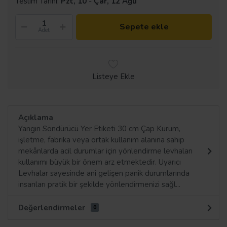
Teslim Tarihi:
Pzt, 10
-
Çar, 12 Ağu
Sepete ekle
Adet
Listeye Ekle
Açıklama
Yangın Söndürücü Yer Etiketi 30 cm Çap Kurum,
işletme, fabrika veya ortak kullanım alanına sahip
mekânlarda acil durumlar için yönlendirme levhaları
kullanımı büyük bir önem arz etmektedir. Uyarıcı
Levhalar sayesinde ani gelişen panik durumlarında
insanları pratik bir şekilde yönlendirmenizi sağl...
Değerlendirmeler
0