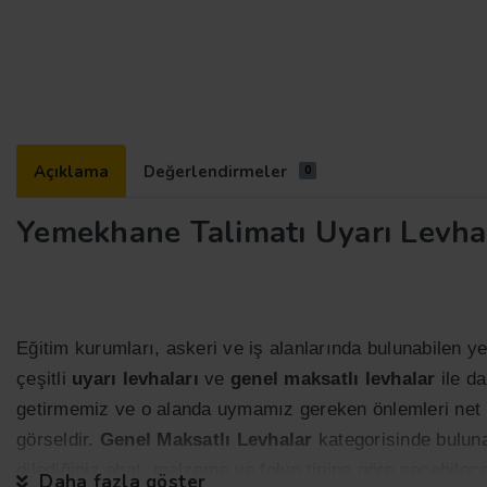
Açıklama
Değerlendirmeler
0
Yemekhane Talimatı Uyarı Levha
Eğitim kurumları, askeri ve iş alanlarında bulunabilen yem
çeşitli
uyarı levhaları
ve
genel maksatlı levhalar
ile d
getirmemiz ve o alanda uymamız gereken önlemleri net
görseldir.
Genel Maksatlı Levhalar
kategorisinde bulunan
dilediğiniz ebat, malzeme ve folyo tipine göre seçebilec
Daha fazla göster