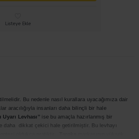
Listeye Ekle
rtilmelidir. Bu nedenle nasıl kurallara uyacağımıza dair
ar aracılığıyla insanları daha bilinçli bir hale
 Uyarı Levhası’’
ise bu amaçla hazırlanmış bir
e daha dikkat çekici hale getirilmiştir. Bu levhayı
ontesi oldukça pratiktir.
Taroks
markasının yüksek