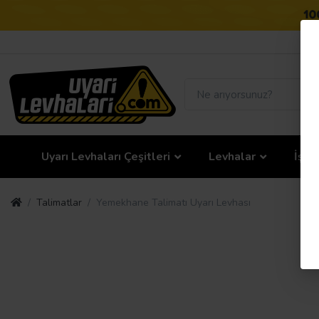
Uyarı Levhaları Çeşitleri
Levhalar
İş G
Talimatlar
Yemekhane Talimatı Uyarı Levhası