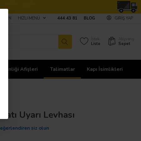
ULAŞIN
HIZLI MENÜ
444 43 81
BLOG
GIRIŞ YAP
İstek
Alışveriş
Liste
Sepet
üvenliği Afişleri
Talimatlar
Kapı İsimlikleri
matı Uyarı Levhası
değerlendiren siz olun