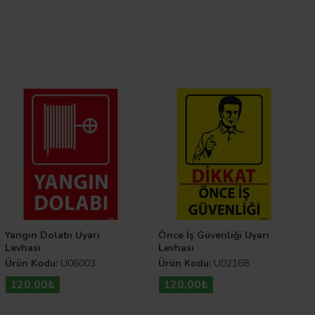
lar kendi içerisinde kullanılan alana göre çeşitlilik
lerine
Genel Maksatlı Levhalar
kategorisinden göz
Yangın Dolabı Uyarı
Önce İş Güvenliği Uyarı
Levhası
Levhası
Ürün Kodu:
U06003
Ürün Kodu:
U02168
120,00₺
120,00₺