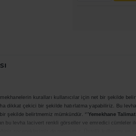
sı
ekhanelerin kuralları kullanıcılar için net bir şekilde beli
aha dikkat çekici bir şekilde hatırlatma yapabiliriz. Bu levhal
 bir şekilde belirtmemiz mümkündür.
‘’Yemekhane Talimatı
 bu levha lacivert renkli görseller ve emredici cümleler il
eğiniz seçeneklerimiz de mevcuttur. Üstelik kullanımı ve m