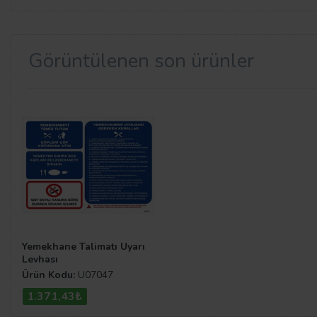
Görüntülenen son ürünler
Yemekhane Talimatı Uyarı
Levhası
Ürün Kodu:
U07047
1.371,43₺