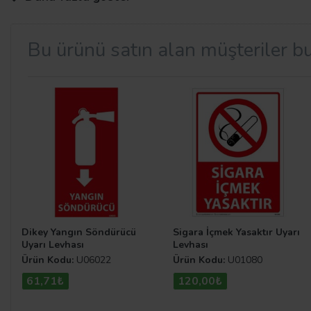
teknolojiye sahip üretim tesislerinde en üst kalitede üret
Bu ürünü satın alan müşteriler bu
Talimat Levha Çeşitleri
Kamu alanlarını daha düzenli ve kurallara uygun bir hal
göstermekte ve o kategoriye göre renklendirilmektedirle
atabilirsiniz.
Dikey Yangın Söndürücü
Sigara İçmek Yasaktır Uyarı
Uyarı Levhası
Levhası
Ürün Kodu:
U06022
Ürün Kodu:
U01080
61,71₺
120,00₺