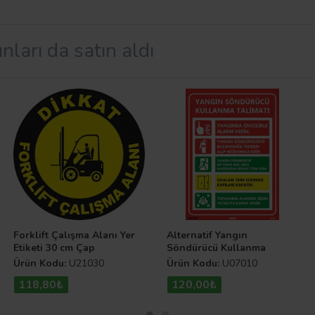
ilmektedirler.
nları da satın aldı
e getirmek adına
Uyarı Levhaları
kullanılmaktadır. Bu levha
r. Uyarı Levhaları.com sitemizde bulunan diğer levha çeşit
Forklift Çalışma Alanı Yer
Alternatif Yangın
Etiketi 30 cm Çap
Söndürücü Kullanma
Talimatı Uyarı Levhası
Ürün Kodu:
U21030
Ürün Kodu:
U07010
118,80₺
120,00₺