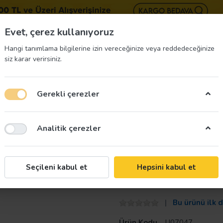
BIZE 
Evet, çerez kullanıyoruz
Hangi tanımlama bilgilerine izin vereceğinize veya reddedeceğinize
siz karar verirsiniz.
Gerekli çerezler
üvenliği Etiketleri
İş Güvenliği Ekipmanları
İş G
Analitik çerezler
Taroks
Seçileni kabul et
Hepsini kabul et
Yemekhane Tali
Bu ürünü ilk 
Ürün Kodu
U07047