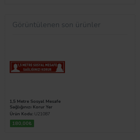
Görüntülenen son ürünler
1,5 Metre Sosyal Mesafe
Sağlığınızı Korur Yer
Etiketi İnsan Figürlü Şerit
Ürün Kodu:
U21087
70 cm U21087
180,00₺