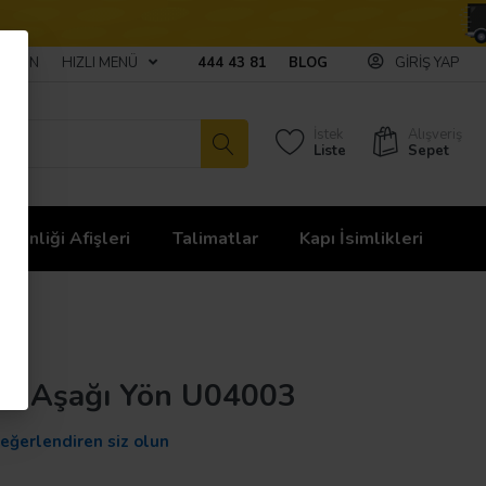
ULAŞIN
HIZLI MENÜ
444 43 81
BLOG
GIRIŞ YAP
İstek
Alışveriş
Liste
Sepet
üvenliği Afişleri
Talimatlar
Kapı İsimlikleri
ası Aşağı Yön U04003
değerlendiren siz olun