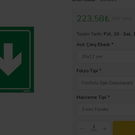
223,58₺
KDV dahil
Teslim Tarihi:
Pzt, 10
-
Sal, 
Acil Çıkış Ebadı
35x17 cm
Folyo Tipi
Fosforlu (Işık Depolayan)
Malzeme Tipi
3 mm Foreks
Adet