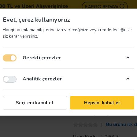
BIZE 
Evet, çerez kullanıyoruz
Hangi tanımlama bilgilerine izin vereceğinize veya reddedeceğinize
siz karar verirsiniz.
Gerekli çerezler
üvenliği Etiketleri
İş Güvenliği Ekipmanları
İş G
Analitik çerezler
ı Aşağı Yön U04003
Taroks
Seçileni kabul et
Hepsini kabul et
Acil Çıkış Levh
Bu ürünü ilk 
Ürün Kodu
U04003