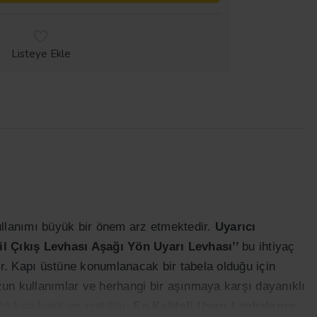
Listeye Ekle
llanımı büyük bir önem arz etmektedir.
Uyarıcı
il Çıkış Levhası Aşağı Yön Uyarı Levhası’’
bu ihtiyaç
ştır. Kapı üstüne konumlanacak bir tabela olduğu için
un kullanımlar ve herhangi bir aşınmaya karşı dayanıklı
ldukça basit ve pratiktir.
En Kaliteli Uyarı Levhalarını