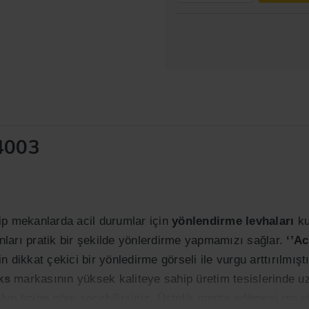
04003
ip mekanlarda acil durumlar için
yönlendirme levhaları
ku
ları pratik bir şekilde yönlerdirme yapmamızı sağlar.
‘’Ac
rin dikkat çekici bir yönledirme görseli ile vurgu arttırılmı
ks
markasının yüksek kaliteye sahip üretim tesislerinde uz
lyo tipine göre seçebilirsiniz. Üstelik monte edilmesi ise o