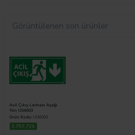
Görüntülenen son ürünler
Acil Çıkış Levhası Aşağı
Yön U04003
Ürün Kodu:
U04003
3.757,72₺