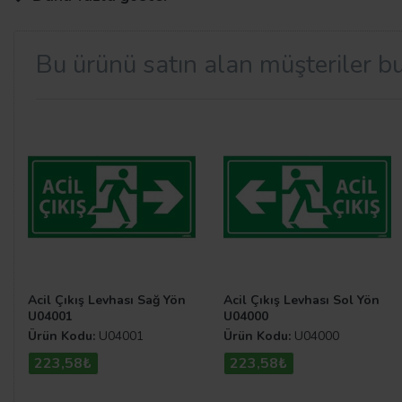
sizlere sunuyoruz.
Bu ürünü satın alan müşteriler bu
Acil Çıkış İlk Yardım Levha Çeşit
İlk yardımı gerektirecek herhangi bir acil durumlar için ö
gelişmeleri en aza indirmek için bu uyarıcı görseller ku
Çeşitleri
kategorimize göz atarak avantajlı fiyatlarımızda
Acil Çıkış Levhası Sağ Yön
Acil Çıkış Levhası Sol Yön
U04001
U04000
Ürün Kodu:
U04001
Ürün Kodu:
U04000
223,58₺
223,58₺