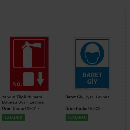
a büyük önem taşımaktadır. Oluşabilecek olumsuz
levha
çeşitlerine
Acil Çıkış İlk Yardım Levha
Yangın Tüpü Numara
Baret Giy Uyarı Levhası
Bölmeli Uyarı Levhası
Ürün Kodu:
U06017
Ürün Kodu:
U03032
120,00₺
120,00₺