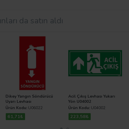
nları da satın aldı
leri
zel olarak geliştirilen bu
levha modelleri
kullanımı oldukç
llanılmalıdır. Uyarı Levhaları.com sitemizde bulunan diğer
n yararlanabilirsiniz.
Dikey Yangın Söndürücü
Acil Çıkış Levhası Yukarı
Uyarı Levhası
Yön U04002
Ürün Kodu:
U06022
Ürün Kodu:
U04002
61,71₺
223,58₺