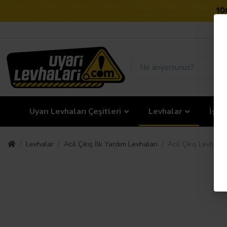
Uyarı Levhaları Çeşitleri
Levhalar
İş G
Levhalar
Acil Çıkış İlk Yardım Levhaları
Acil Çıkış Levhas