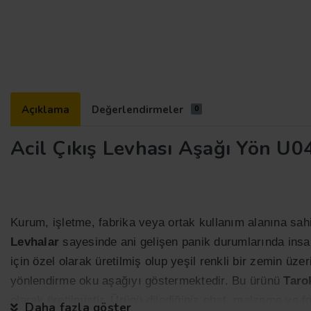
Açıklama
Değerlendirmeler
0
Acil Çıkış Levhası Aşağı Yön U
Kurum, işletme, fabrika veya ortak kullanım alanına sah
Levhalar
sayesinde ani gelişen panik durumlarında insan
için özel olarak üretilmiş olup yeşil renkli bir zemin üze
yönlendirme oku aşağıyı göstermektedir. Bu ürünü
Taro
olarak üretilmiştir. Ürünü dilediğiniz ebat, malzeme ve fo
Daha fazla göster