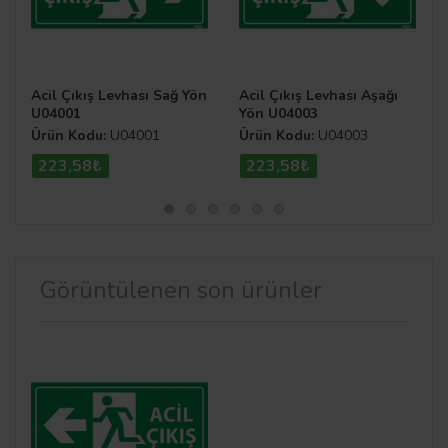
Acil Çıkış Levhası Sağ Yön
Acil Çıkış Levhası Aşağı
U04001
Yön U04003
Ürün Kodu:
U04001
Ürün Kodu:
U04003
223,58₺
223,58₺
Görüntülenen son ürünler