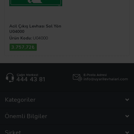
Acil Çıkış Levhası Sol Yön
U04000
Ürün Kodu:
U04000
3.757,72₺
Kategoriler
Önemli Bilgiler
Şirket