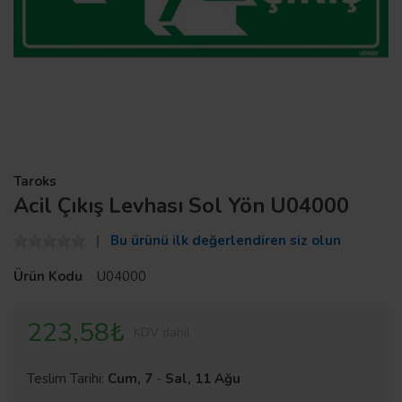
Taroks
Acil Çıkış Levhası Sol Yön U04000
Bu ürünü ilk değerlendiren siz olun
Ürün Kodu
U04000
223,58₺
KDV dahil
Teslim Tarihi:
Cum, 7
-
Sal, 11 Ağu