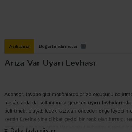
Açıklama
Değerlendirmeler
0
Arıza Var Uyarı Levhası
Asansör, lavabo gibi mekânlarda arıza olduğunu belirtmek,
mekânlarda da kullanılması gereken
uyarı levhalar
ında
belirtmek, oluşabilecek kazaları önceden engelleyebilmeni
zemin üzerine yine dikkat çekici bir renk olan kırmızı ren
arasında yer alan
Arıza Var Uyarı Levhası
nı sitemiz iç
Daha fazla göster