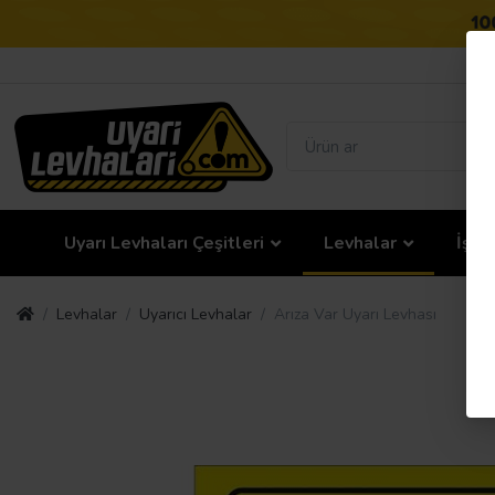
Uyarı Levhaları Çeşitleri
Levhalar
İş G
Levhalar
Uyarıcı Levhalar
Arıza Var Uyarı Levhası