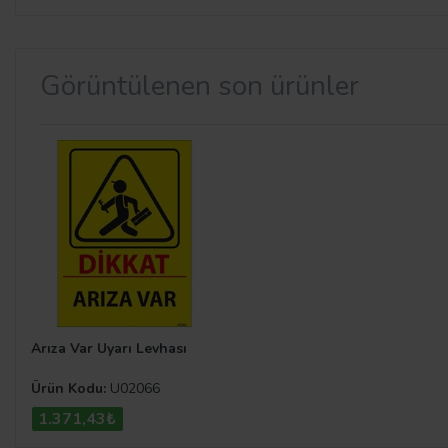
Görüntülenen son ürünler
Arıza Var Uyarı Levhası
Ürün Kodu:
U02066
1.371,43₺