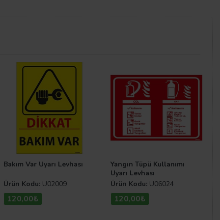
mak istediğiniz uyarı ve kuralları dikkat çekici ve
r. Diğer
uyarı levhası
çeşitlerimiz için Uyarı
Bakım Var Uyarı Levhası
Yangın Tüpü Kullanımı
Uyarı Levhası
Ürün Kodu:
U02009
Ürün Kodu:
U06024
120,00₺
120,00₺