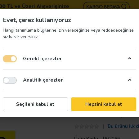
BIZE 
Evet, çerez kullanıyoruz
Hangi tanımlama bilgilerine izin vereceğinize veya reddedeceğinize
siz karar verirsiniz.
Gerekli çerezler
üvenliği Etiketleri
İş Güvenliği Ekipmanları
İş G
Analitik çerezler
Taroks
Seçileni kabul et
Hepsini kabul et
Arıza Var Uyarı
Bu ürünü ilk 
Ürün Kodu
U02066