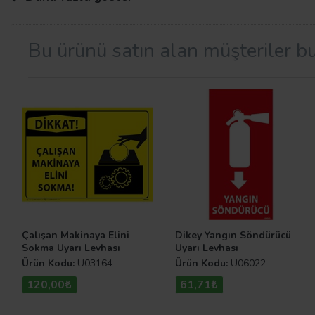
edebilirsiniz.
Bu ürünü satın alan müşteriler bu
Uyarıcı Levha Çeşitleri
Uyarıcı levhalar
, hemen hemen her yerde kullanılan ve h
görünür bir şekilde dilediğiniz mekâna asabileceğiniz gib
Levhaları.com sitemiz içerisinden
Uyarıcı Levhalar
kateg
Çalışan Makinaya Elini
Dikey Yangın Söndürücü
Sokma Uyarı Levhası
Uyarı Levhası
Ürün Kodu:
U03164
Ürün Kodu:
U06022
120,00₺
61,71₺