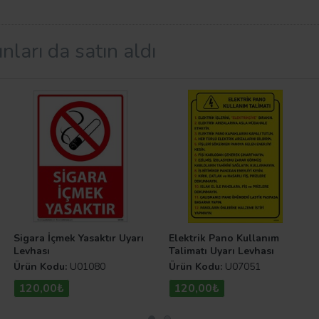
nları da satın aldı
atta kullanılması zorunlu olan levhalardır. Yapmak, vurgula
i tehlike anlarında da riskleri en aza indirebilmenizi sağla
orisine göz atabilirsiniz. Keyifli alışverişler!
Sigara İçmek Yasaktır Uyarı
Elektrik Pano Kullanım
Levhası
Talimatı Uyarı Levhası
Ürün Kodu:
U01080
Ürün Kodu:
U07051
120,00₺
120,00₺