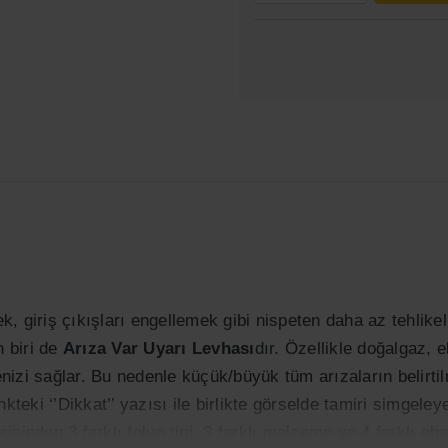
 giriş çıkışları engellemek gibi nispeten daha az tehlikeli 
n biri de
Arıza Var Uyarı Levhası
dır. Özellikle doğalgaz, e
zi sağlar. Bu nedenle küçük/büyük tüm arızaların belirtilme
kteki ‘’Dikkat’’ yazısı ile birlikte görselde tamiri simgele
erisinden 3 farklı folyo tipi, 3 farklı malzeme ve 4 farklı e