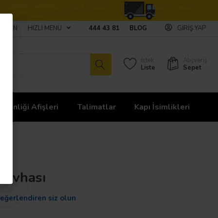
ULAŞIN
HIZLI MENÜ
444 43 81
BLOG
GIRIŞ YAP
İstek
Alışveriş
Liste
Sepet
üvenliği Afişleri
Talimatlar
Kapı İsimlikleri
 Levhası
değerlendiren siz olun