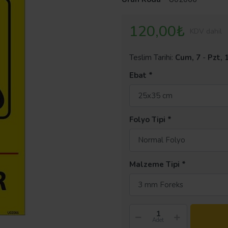
120,00₺
KDV dahil
Teslim Tarihi:
Cum, 7
-
Pzt, 
Ebat
25x35 cm
Folyo Tipi
Normal Folyo
Malzeme Tipi
3 mm Foreks
Adet