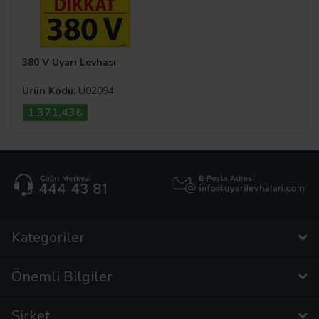
380 V Uyarı Levhası
Ürün Kodu:
U02094
1.371,43₺
Kategoriler
Önemli Bilgiler
Şirket