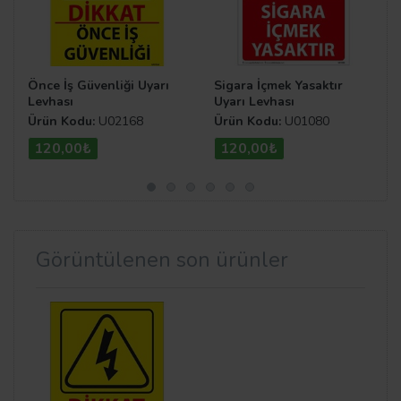
Önce İş Güvenliği Uyarı
Sigara İçmek Yasaktır
Levhası
Uyarı Levhası
Ürün Kodu:
U02168
Ürün Kodu:
U01080
120,00₺
120,00₺
Görüntülenen son ürünler