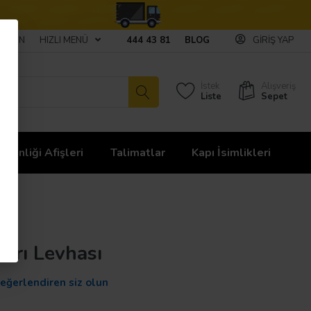
ULAŞIN
HIZLI MENÜ
444 43 81
BLOG
GIRIŞ YAP
İstek
Alışveriş
Liste
Sepet
üvenliği Afişleri
Talimatlar
Kapı İsimlikleri
arı Levhası
değerlendiren siz olun