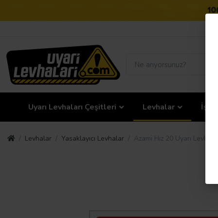
Uyarı Levhaları Çeşitleri
Levhalar
İş G
Levhalar
Yasaklayıcı Levhalar
Azami Hız 20 Uyarı Levhası