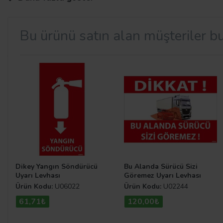
Bu ürünü satın alan müşteriler bu
Yasaklayıcı Levha Çeşitleri
Yasaklayıcı Levhalar
, toplumu uyulması büyük bir önem 
oluşabilecek kaoslar minimum düzeye indirilmesi amaçla
atabilirsiniz.
Dikey Yangın Söndürücü
Bu Alanda Sürücü Sizi
Uyarı Levhası
Göremez Uyarı Levhası
Ürün Kodu:
U06022
Ürün Kodu:
U02244
61,71₺
120,00₺