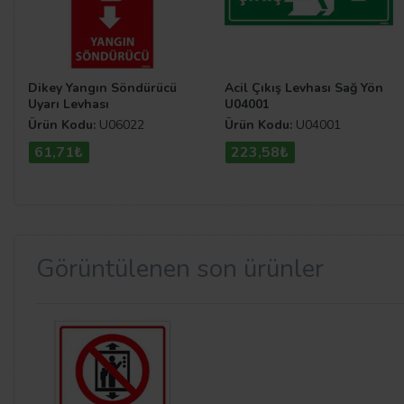
Dikey Yangın Söndürücü
Acil Çıkış Levhası Sağ Yön
Uyarı Levhası
U04001
Ürün Kodu:
U06022
Ürün Kodu:
U04001
61,71₺
223,58₺
Görüntülenen son ürünler