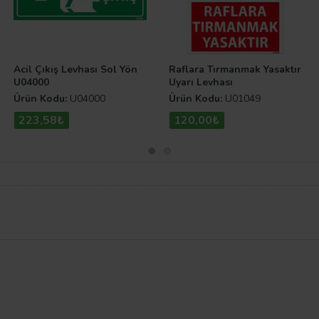
Acil Çıkış Levhası Sol Yön
Raflara Tırmanmak Yasaktır
U04000
Uyarı Levhası
Ürün Kodu:
U04000
Ürün Kodu:
U01049
223,58₺
120,00₺