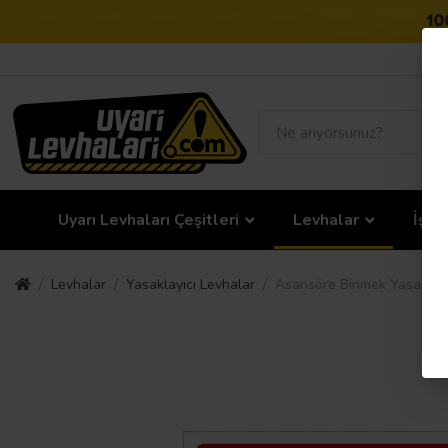
Uyarı Levhaları Çeşitleri
Levhalar
İş G
Levhalar
Yasaklayıcı Levhalar
Asansöre Binmek Yasaktır 