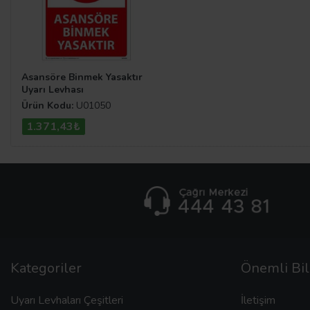
Asansöre Binmek Yasaktır
Uyarı Levhası
Ürün Kodu:
U01050
1.371,43₺
Kategoriler
Önemli Bil
Uyarı Levhaları Çeşitleri
İletişim