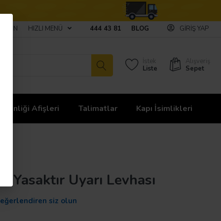
ULAŞIN
HIZLI MENÜ
444 43 81
BLOG
GIRIŞ YAP
İstek
Alışveriş
Liste
Sepet
üvenliği Afişleri
Talimatlar
Kapı İsimlikleri
 Yasaktır Uyarı Levhası
değerlendiren siz olun