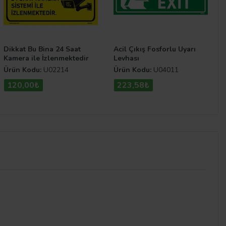
Dikkat Bu Bina 24 Saat
Acil Çıkış Fosforlu Uyarı
Kamera ile İzlenmektedir
Levhası
Uyarı Levhası
Ürün Kodu:
U02214
Ürün Kodu:
U04011
120,00₺
223,58₺