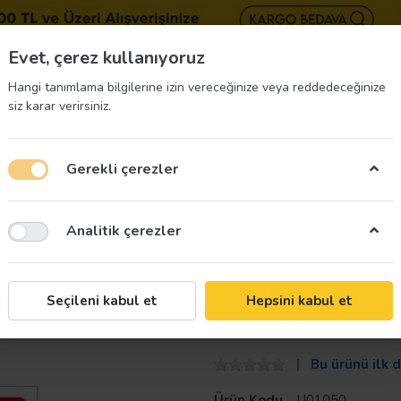
BIZE 
Evet, çerez kullanıyoruz
Hangi tanımlama bilgilerine izin vereceğinize veya reddedeceğinize
siz karar verirsiniz.
Gerekli çerezler
üvenliği Etiketleri
İş Güvenliği Ekipmanları
İş G
Analitik çerezler
Uyarı Levhası
Taroks
Seçileni kabul et
Hepsini kabul et
Asansöre Binmek
Bu ürünü ilk 
Ürün Kodu
U01050