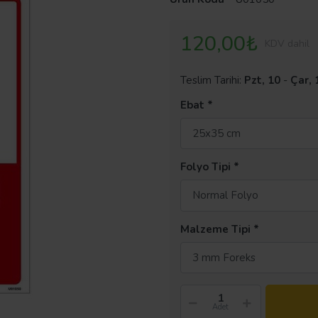
120,00₺
KDV dahil
Teslim Tarihi:
Pzt, 10
-
Çar, 
Ebat
25x35 cm
Folyo Tipi
Normal Folyo
Malzeme Tipi
3 mm Foreks
Adet