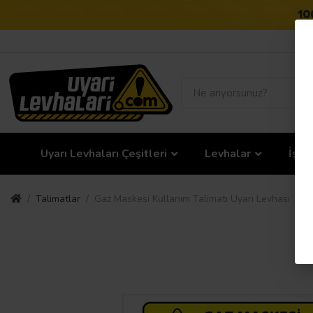
Uyarı Levhaları Çeşitleri
Levhalar
İş G
Talimatlar
Gaz Maskesi Kullanım Talimatı Uyarı Levhası