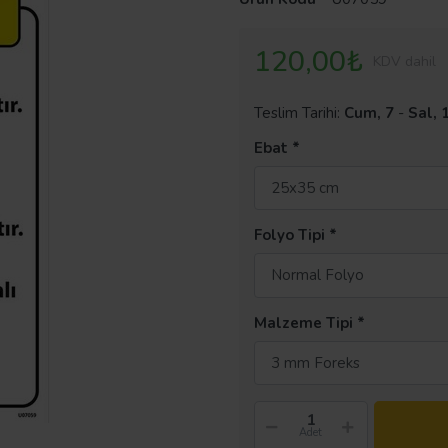
120,00₺
KDV dahil
Teslim Tarihi:
Cum, 7
-
Sal, 
Ebat
25x35 cm
Folyo Tipi
Normal Folyo
Malzeme Tipi
3 mm Foreks
Adet