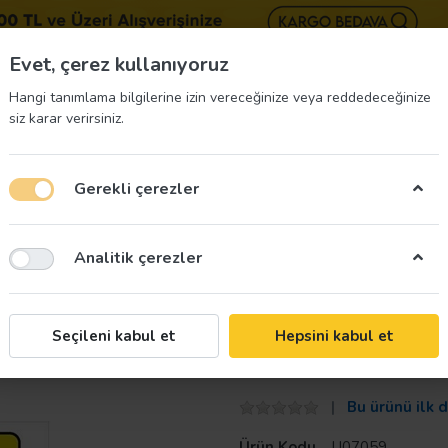
BIZE 
Evet, çerez kullanıyoruz
Hangi tanımlama bilgilerine izin vereceğinize veya reddedeceğinize
siz karar verirsiniz.
Gerekli çerezler
üvenliği Etiketleri
İş Güvenliği Ekipmanları
İş G
Analitik çerezler
Taroks
Seçileni kabul et
Hepsini kabul et
Gaz Maskesi Kul
Bu ürünü ilk 
Ürün Kodu
U07059