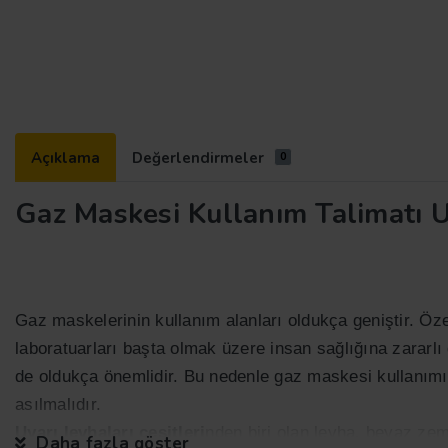
Açıklama
Değerlendirmeler
0
Gaz Maskesi Kullanım Talimatı U
Gaz maskelerinin kullanım alanları oldukça geniştir. Öze
laboratuarları başta olmak üzere insan sağlığına zararl
de oldukça önemlidir. Bu nedenle gaz maskesi kullanımı
asılmalıdır.
Uyarı levhaları
çeşitleri
nden biri olan levha, beyaz zemi
Daha fazla göster