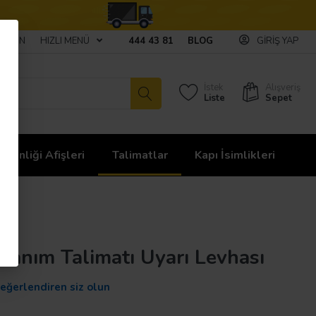
ULAŞIN
HIZLI MENÜ
444 43 81
BLOG
GIRIŞ YAP
İstek
Alışveriş
Liste
Sepet
üvenliği Afişleri
Talimatlar
Kapı İsimlikleri
lanım Talimatı Uyarı Levhası
değerlendiren siz olun