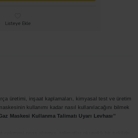
Listeye Ekle
rça üretimi, inşaat kaplamaları, kimyasal test ve üretim
maskesinin kullanımı kadar nasıl kullanılacağını bilmek
Gaz Maskesi Kullanma Talimatı Uyarı Levhası
’’
at çekmesi esas alınmış, talimatlar okunaklı bir şekilde