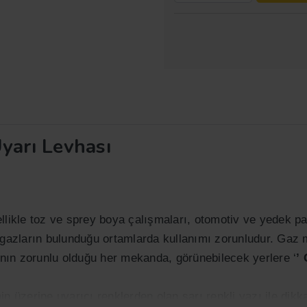
yarı Levhası
llikle toz ve sprey boya çalışmaları, otomotiv ve yedek pa
ı gazların bulunduğu ortamlarda kullanımı zorunludur. Gaz 
nın zorunlu olduğu her mekanda, görünebilecek yerlere ‘
’
n üzerine uyarıcı renklerden olan sarı renkli yazı ile dikk