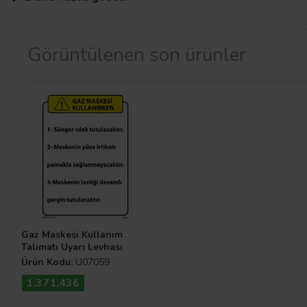
sıralanmıştır.
Taroks
firmasının uzun yıllara dayanan iş 
aşınmalara karşı dayanıklı bir yapıya sahiptir.
Gaz Maske
tipi; 0.7 mm galvaniz, 3 mm foreks ve etiket olmak üze
Görüntülenen son ürünler
seçebilirsiniz. Üstelik dilediğiniz yüzeye monte edilmesi
Talimat Levhaları
Bir ürünün nasıl kullanılacağı ve kullanırken nelere dikka
çalışma alanlarındaki işleyiş güvenli bir şekilde devam 
levhaları
ve uyarilevhalari.com sitemizdeki diğer
levha 
Gaz Maskesi Kullanım
Talimatı Uyarı Levhası
Ürün Kodu:
U07059
1.371,43₺