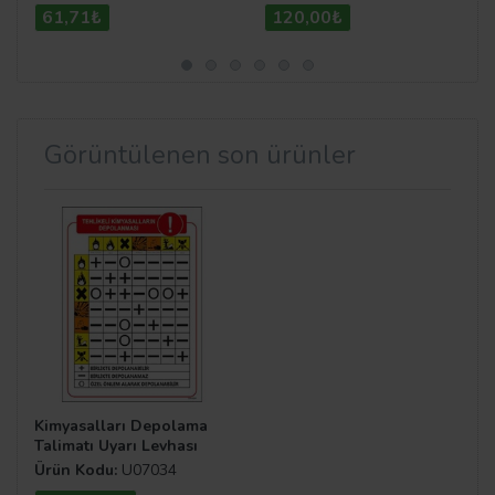
61,71₺
120,00₺
Görüntülenen son ürünler
Kimyasalları Depolama
Talimatı Uyarı Levhası
Ürün Kodu:
U07034