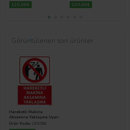
120,00₺
120,00₺
Görüntülenen son ürünler
Hareketli Makina
Aksamına Yaklaşma Uyarı
Levhası
Ürün Kodu:
U01084