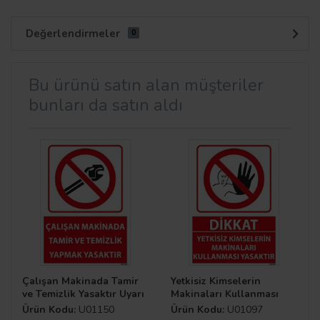
Değerlendirmeler
0
Bu ürünü satın alan müşteriler
bunları da satın aldı
Çalışan Makinada Tamir
Yetkisiz Kimselerin
ve Temizlik Yasaktır Uyarı
Makinaları Kullanması
Levhası
Yasaktır Uyarı Levhası
Ürün Kodu:
U01150
Ürün Kodu:
U01097