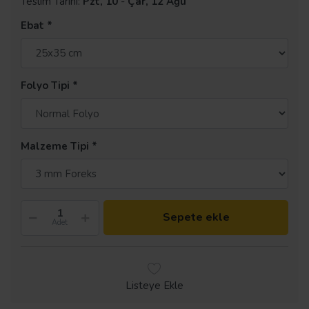
Teslim Tarihi:
Pzt, 10
-
Çar, 12 Ağu
Ebat
Folyo Tipi
Malzeme Tipi
Sepete ekle
Adet
Listeye Ekle