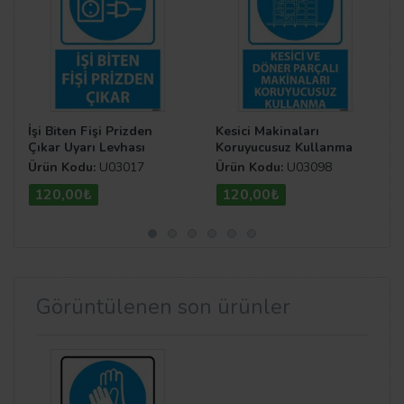
İşi Biten Fişi Prizden
Kesici Makinaları
Çıkar Uyarı Levhası
Koruyucusuz Kullanma
Uyarı Levhası
Ürün Kodu:
U03017
Ürün Kodu:
U03098
120,00₺
120,00₺
Görüntülenen son ürünler