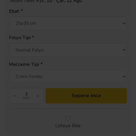
Teslim Tarihi:
Pzt, 10
-
Çar, 12 Ağu
Ebat
Folyo Tipi
Malzeme Tipi
Sepete ekle
Adet
Listeye Ekle