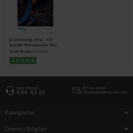
İş Güvenliği Afişi - CE
İşaretli Koruyucular Sizi
Risklerden Korur
Ürün Kodu:
U20022
1.371,43₺
Kategoriler
Önemli Bilgiler