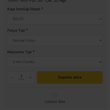
Teslim Tarihi:
Pzt, 10
-
Çar, 12 Ağu
Kapı İsimliği Ebadı
Folyo Tipi
Malzeme Tipi
Sepete ekle
Adet
Listeye Ekle